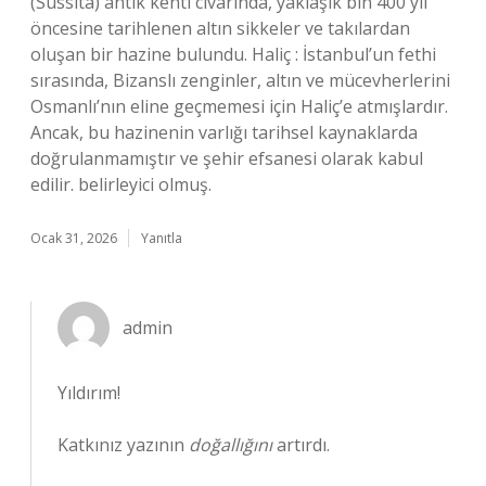
(Sussita) antik kenti civarında, yaklaşık bin 400 yıl
öncesine tarihlenen altın sikkeler ve takılardan
oluşan bir hazine bulundu. Haliç : İstanbul’un fethi
sırasında, Bizanslı zenginler, altın ve mücevherlerini
Osmanlı’nın eline geçmemesi için Haliç’e atmışlardır.
Ancak, bu hazinenin varlığı tarihsel kaynaklarda
doğrulanmamıştır ve şehir efsanesi olarak kabul
edilir. belirleyici olmuş.
Ocak 31, 2026
Yanıtla
admin
Yıldırım!
Katkınız yazının
doğallığını
artırdı.