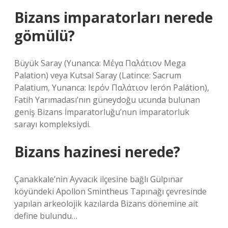
Bizans imparatorları nerede
gömülü?
Büyük Saray (Yunanca: Μέγα Παλάτιον Mega
Palation) veya Kutsal Saray (Latince: Sacrum
Palatium, Yunanca: Ιερόν Παλάτιον Ierón Palátion),
Fatih Yarımadası’nın güneydoğu ucunda bulunan
geniş Bizans İmparatorluğu’nun imparatorluk
sarayı kompleksiydi.
Bizans hazinesi nerede?
Çanakkale’nin Ayvacık ilçesine bağlı Gülpınar
köyündeki Apollon Smintheus Tapınağı çevresinde
yapılan arkeolojik kazılarda Bizans dönemine ait
define bulundu…