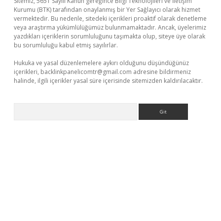
Sitemiz, 5651 Sayılı Kanun gereğince Bilgi Teknolojileri ve İletişim
Kurumu (BTK) tarafından onaylanmış bir Yer Sağlayıcı olarak hizmet
vermektedir. Bu nedenle, sitedeki içerikleri proaktif olarak denetleme
veya araştırma yükümlülüğümüz bulunmamaktadır. Ancak, üyelerimiz
yazdıkları içeriklerin sorumluluğunu taşımakta olup, siteye üye olarak
bu sorumluluğu kabul etmiş sayılırlar.
Hukuka ve yasal düzenlemelere aykırı olduğunu düşündüğünüz
içerikleri,
backlinkpanelicomtr@gmail.com
adresine bildirmeniz
halinde, ilgili içerikler yasal süre içerisinde sitemizden kaldırılacaktır.
Arama
://ilbet.casino/