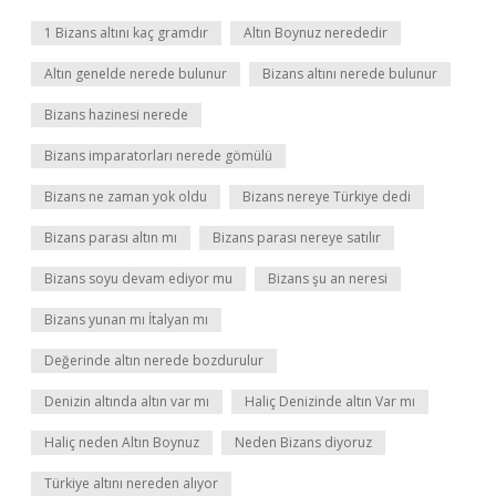
1 Bizans altını kaç gramdır
Altın Boynuz nerededir
Altın genelde nerede bulunur
Bizans altını nerede bulunur
Bizans hazinesi nerede
Bizans imparatorları nerede gömülü
Bizans ne zaman yok oldu
Bizans nereye Türkiye dedi
Bizans parası altın mı
Bizans parası nereye satılır
Bizans soyu devam ediyor mu
Bizans şu an neresi
Bizans yunan mı İtalyan mı
Değerinde altın nerede bozdurulur
Denizin altında altın var mı
Haliç Denizinde altın Var mı
Haliç neden Altın Boynuz
Neden Bizans diyoruz
Türkiye altını nereden alıyor