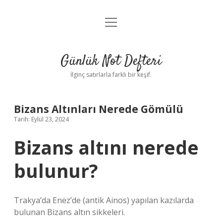
menüyü
Anasayfa
aç
Gizlilik Politikası
Günlük Not Defteri
Yasal Uyarı
İlginç satırlarla farklı bir keşif.
Hakkımızda
Bizans Altınları Nerede Gömülü
Tarih: Eylül 23, 2024
Bizans altını nerede
bulunur?
Trakya’da Enez’de (antik Ainos) yapılan kazılarda
bulunan Bizans altın sikkeleri.