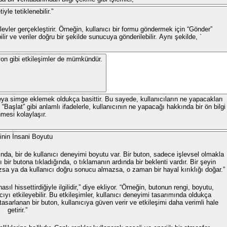
tiyle tetiklenebilir.”
şlevler gerçekleştirir. Örneğin, kullanıcı bir formu göndermek için “Gönder”
ir ve veriler doğru bir şekilde sunucuya gönderilebilir. Aynı şekilde, `
syon gibi etkileşimler de mümkündür.
veya simge eklemek oldukça basittir. Bu sayede, kullanıcıların ne yapacakları
 “Başlat” gibi anlamlı ifadelerle, kullanıcının ne yapacağı hakkında bir ön bilgi
nmesi kolaylaşır.
tinin İnsani Boyutu
ında, bir de kullanıcı deneyimi boyutu var. Bir buton, sadece işlevsel olmakla
bir butona tıkladığında, o tıklamanın ardında bir beklenti vardır. Bir şeyin
sa ya da kullanıcı doğru sonucu almazsa, o zaman bir hayal kırıklığı doğar.”
sıl hissettirdiğiyle ilgilidir,” diye ekliyor. “Örneğin, butonun rengi, boyutu,
cıyı etkileyebilir. Bu etkileşimler, kullanıcı deneyimi tasarımında oldukça
tasarlanan bir buton, kullanıcıya güven verir ve etkileşimi daha verimli hale
getirir.”