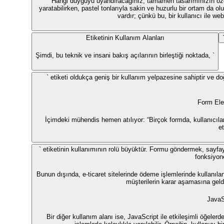
Hangi duyguyu uyandıracağınız, tamamen tasarımınızın özelli
yaratabilirken, pastel tonlarıyla sakin ve huzurlu bir ortam da ol
vardır; çünkü bu, bir kullanıcı ile we
Etiketinin Kullanım Alanları
Şimdi, bu teknik ve insani bakış açılarının birleştiği noktada, `
` etiketi oldukça geniş bir kullanım yelpazesine sahiptir ve do
Form Ele
İçimdeki mühendis hemen atılıyor: “Birçok formda, kullanıcıları
et
` etiketinin kullanımının rolü büyüktür. Formu göndermek, sayfayı 
fonksiyone
Bunun dışında, e-ticaret sitelerinde ödeme işlemlerinde kullanılan 
müşterilerin karar aşamasına geldi
JavaS
Bir diğer kullanım alanı ise, JavaScript ile etkileşimli öğelerd