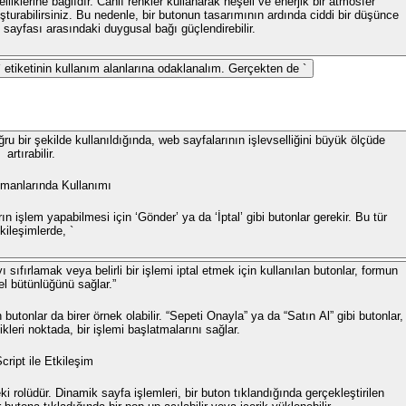
klerine bağlıdır. Canlı renkler kullanarak neşeli ve enerjik bir atmosfer
uşturabilirsiniz. Bu nedenle, bir butonun tasarımının ardında ciddi bir düşünce
b sayfası arasındaki duygusal bağı güçlendirebilir.
` etiketinin kullanım alanlarına odaklanalım. Gerçekten de `
ğru bir şekilde kullanıldığında, web sayfalarının işlevselliğini büyük ölçüde
artırabilir.
manlarında Kullanımı
n işlem yapabilmesi için ‘Gönder’ ya da ‘İptal’ gibi butonlar gerekir. Bu tür
kileşimlerde, `
sıfırlamak veya belirli bir işlemi iptal etmek için kullanılan butonlar, formun
l bütünlüğünü sağlar.”
butonlar da birer örnek olabilir. “Sepeti Onayla” ya da “Satın Al” gibi butonlar,
kleri noktada, bir işlemi başlatmalarını sağlar.
cript ile Etkileşim
eki rolüdür. Dinamik sayfa işlemleri, bir buton tıklandığında gerçekleştirilen