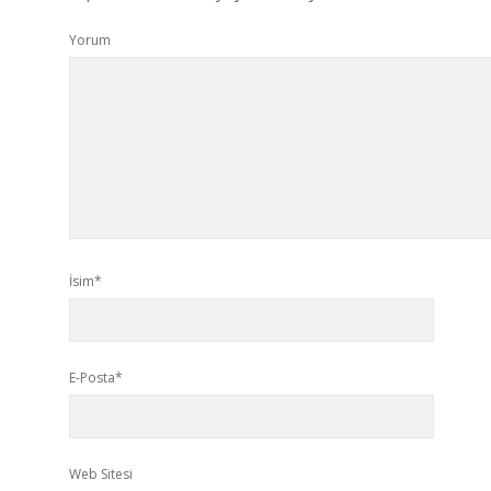
Yorum
İsim*
E-Posta*
Web Sitesi