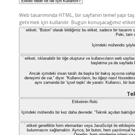
Etiketi Nedir ve Ne İçin Kullanılır?
Web tasarımında HTML, bir sayfanın temel yapı taşları
getirmek için kullanılır. Bugün konuşacağımız etiketl
` etiketi. “Buton” olarak bildiğimiz bu etiket, sadece bir tasarı
Peki, tam o
İçimdeki mühendis şöyle 
` etiketi, tıklanabilir bir öğe oluşturur ve kullanıcıların web sa
başlatma ya da sayfada beli
Ancak içimdeki insan tarafı da başka bir bakış açısına sahi
deneyimi de var,” diyor. “Kullanıcıların, bu öğeyi nasıl hissede
aynı zamanda bir ‘içsel tepki’ de yaratır. Kullanıcı, bir bu
Te
Etiketinin Rolü
İçimdeki mühendis bir kez daha devrede: “Teknik açıdan baktığı
` etiketi genellikle form elemanları veya JavaScript ile etkileşime
bulunmasını sağlamaktır. Ayrıca, bir buton, hem yazılımsal hem
Örneğin, form gönderme işlemi ya da