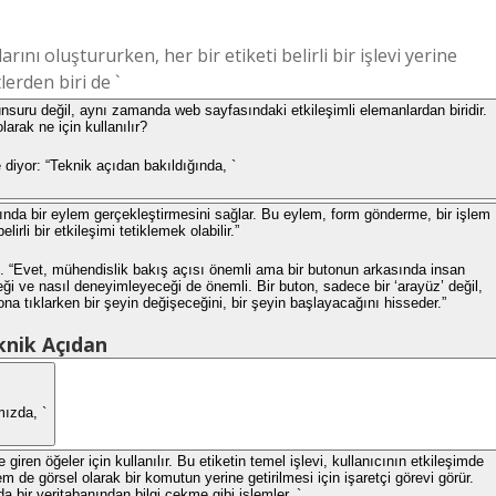
nı oluştururken, her bir etiketi belirli bir işlevi yerine
erden biri de `
m unsuru değil, aynı zamanda web sayfasındaki etkileşimli elemanlardan biridir.
larak ne için kullanılır?
diyor: “Teknik açıdan bakıldığında, `
yfasında bir eylem gerçekleştirmesini sağlar. Bu eylem, form gönderme, bir işlem
rli bir etkileşimi tetiklemek olabilir.”
p. “Evet, mühendislik bakış açısı önemli ama bir butonun arkasında insan
ceği ve nasıl deneyimleyeceği de önemli. Bir buton, sadece bir ‘arayüz’ değil,
tona tıklarken bir şeyin değişeceğini, bir şeyin başlayacağını hisseder.”
knik Açıdan
mızda, `
 giren öğeler için kullanılır. Bu etiketin temel işlevi, kullanıcının etkileşimde
 de görsel olarak bir komutun yerine getirilmesi için işaretçi görevi görür.
 bir veritabanından bilgi çekme gibi işlemler, `