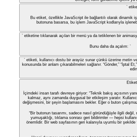
` etike
Bu etiket, özellikle JavaScript ile bağlantılı olarak dinamik i
butonuna basarsa, bu işlem JavaScript kodlarıyla işlenebil
` etiketine tıklanarak açılan bir menü ya da tetiklenen bir anima
Bunu daha da açalım: `
` etiketi, kullanıcı dostu bir arayüz sunar çünkü üzerine metin 
konusunda bir anlam çıkarabilmeleri sağlanır. “Gönder,” “İptal Et,”
edi
Etike
İçimdeki insan tarafı devreye giriyor: “Teknik bakış açısının yan
kalmaz, aynı zamanda duygusal bir etkileşim yaratır. Kullanıcı 
değişmesini, bir şeyin başlamasını bekler. Eğer o buton çalışmaz
“Bir butonun tasarımı, sadece nasıl göründüğüyle ilgili değil, na
yumuşaklığı, tıklama sonrası geri bildirimler — hepsi kullanı
önemlidir. Bir web sayfasının geri kalanıyla uyumlu bir şekilde 