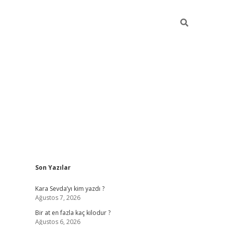
Sidebar
Son Yazılar
https://ilbet.cas
Kara Sevda’yı kim yazdı ?
Ağustos 7, 2026
Bir at en fazla kaç kilodur ?
Ağustos 6, 2026