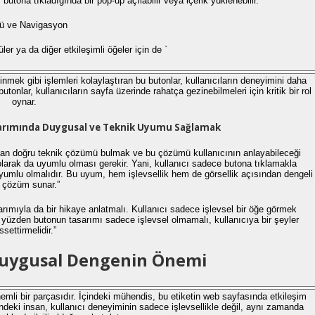
ir butona tıkladığında bir pop-up açılabilir veya içerik yüklenebilir.
ü ve Navigasyon
 ya da diğer etkileşimli öğeler için de `
zinmek gibi işlemleri kolaylaştıran bu butonlar, kullanıcıların deneyimini daha
 butonlar, kullanıcıların sayfa üzerinde rahatça gezinebilmeleri için kritik bir rol
oynar.
asarımında Duygusal ve Teknik Uyumu Sağlamak
man doğru teknik çözümü bulmak ve bu çözümü kullanıcının anlayabileceği
arak da uyumlu olması gerekir. Yani, kullanıcı sadece butona tıklamakla
yumlu olmalıdır. Bu uyum, hem işlevsellik hem de görsellik açısından dengeli
r çözüm sunar.”
arımıyla da bir hikaye anlatmalı. Kullanıcı sadece işlevsel bir öğe görmek
yüzden butonun tasarımı sadece işlevsel olmamalı, kullanıcıya bir şeyler
ssettirmelidir.”
Duygusal Dengenin Önemi
mli bir parçasıdır. İçindeki mühendis, bu etiketin web sayfasında etkileşim
çindeki insan, kullanıcı deneyiminin sadece işlevsellikle değil, aynı zamanda