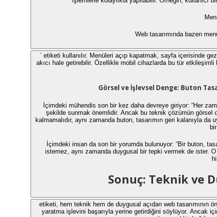
işlemlerle kolaylıkla yapılabilir. Örneğin, kullanıcı b
Men
Web tasarımında bazen menüler
` etiketi kullanılır. Menüleri açıp kapatmak, sayfa içerisinde ge
akıcı hale getirebilir. Özellikle mobil cihazlarda bu tür etkileşimli
Görsel ve İşlevsel Denge: Buton T
İçimdeki mühendis son bir kez daha devreye giriyor: “Her za
şekilde sunmak önemlidir. Ancak bu teknik çözümün görsel ol
kalmamalıdır, aynı zamanda buton, tasarımın geri kalanıyla da u
bi
İçimdeki insan da son bir yorumda bulunuyor: “Bir buton, tas
istemez, aynı zamanda duygusal bir tepki vermek de ister. O 
hi
Sonuç: Teknik ve 
etiketi, hem teknik hem de duygusal açıdan web tasarımının öne
yaratma işlevini başarıyla yerine getirdiğini söylüyor. Ancak i