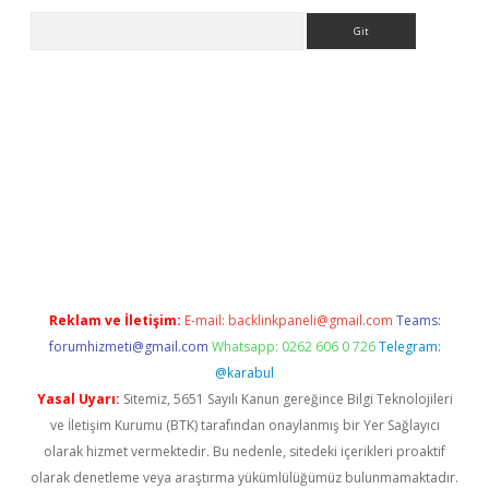
Arama
lbet.casino/
Reklam ve İletişim:
E-mail:
backlinkpaneli@gmail.com
Teams:
forumhizmeti@gmail.com
Whatsapp: 0262 606 0 726
Telegram:
@karabul
Yasal Uyarı:
Sitemiz, 5651 Sayılı Kanun gereğince Bilgi Teknolojileri
ve İletişim Kurumu (BTK) tarafından onaylanmış bir Yer Sağlayıcı
olarak hizmet vermektedir. Bu nedenle, sitedeki içerikleri proaktif
olarak denetleme veya araştırma yükümlülüğümüz bulunmamaktadır.