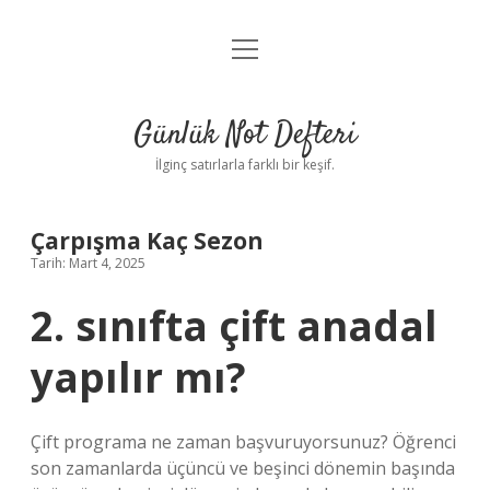
menüyü
Anasayfa
aç
Gizlilik Politikası
Günlük Not Defteri
Yasal Uyarı
İlginç satırlarla farklı bir keşif.
Hakkımızda
Çarpışma Kaç Sezon
Tarih: Mart 4, 2025
2. sınıfta çift anadal
yapılır mı?
Çift programa ne zaman başvuruyorsunuz? Öğrenci
son zamanlarda üçüncü ve beşinci dönemin başında