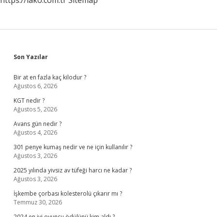
https://lako.com.tr
Sitemap
Sidebar
Son Yazılar
Bir at en fazla kaç kilodur ?
Ağustos 6, 2026
KGT nedir ?
Ağustos 5, 2026
Avans gün nedir ?
Ağustos 4, 2026
301 penye kumaş nedir ve ne için kullanılır ?
Ağustos 3, 2026
2025 yılında yivsiz av tüfeği harcı ne kadar ?
Ağustos 3, 2026
İşkembe çorbası kolesterolü çıkarır mı ?
Temmuz 30, 2026
2024 en iyi oyuncu ödülünü kim aldı ?