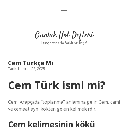
menüyü
Anasayfa
aç
Gizlilik Politikası
Günlük Not Defteri
Yasal Uyarı
İlginç satırlarla farklı bir keşif.
Hakkımızda
Cem Türkçe Mi
Tarih: Haziran 28, 2025
Cem Türk ismi mi?
Cem, Arapçada “toplanma” anlamına gelir. Cem, cami
ve cemaat aynı kökten gelen kelimelerdir.
Cem kelimesinin kökü