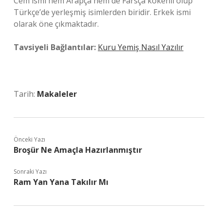
Cem ismi hem Arapça hem de Farsça kökenli olup
Türkçe’de yerleşmiş isimlerden biridir. Erkek ismi
olarak öne çıkmaktadır.
Tavsiyeli Bağlantılar:
Kuru Yemiş Nasıl Yazılır
Tarih:
Makaleler
Önceki Yazı
Broşür Ne Amaçla Hazırlanmıştır
Sonraki Yazı
Ram Yan Yana Takılır Mı