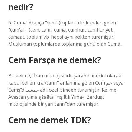
nedir?
6- Cuma: Arapça “cem” (toplantı) kökünden gelen
“cum’a”… (cem, cami, cuma, cumhur, cumhuriyet,
cemaat, toplum vb. hepsi aynı kökten türemiştir.)
Müslüman toplumlarda toplanma günü olan Cuma…
Cem Farsça ne demek?
Bu kelime, “İran mitolojisinde şarabın mucidi olarak
kabul edilen kral/tanrı” anlamına gelen Cem جم veya
Cemşīd جمشید adlı özel isimden türemiştir. Kelime,
Avestan yima χšaēta “«ışıltılı Yima», Zerdüşt
mitolojisinde bir yarı tanrı”dan türemiştir.
Cem ne demek TDK?