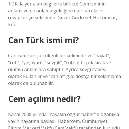
TDK’da yer alan bilgilerle birlikte Cem isminin
anlamı ve ne anlama geldiğine dair soruların
cevapları şu şekildedir: Güzel. Güçlü sel. Hükümdar,
kral.
Can Türk ismi mi?
Can ismi Farsça kökenli bir kelimedir ve “hayat”,
“ruh”, “yaşayan”, “sevgili”, “ruh” gibi çok sıcak ve
olumlu anlamlara sahiptir. Ayrıca sevgi ifadesi
olarak kullanılır ve “canım” gibi dostça bir selamlama
olarak da bulunabilir.
Cem açılımı nedir?
Kanal 2008 yılında “Yaşasın özgür haber” sloganıyla
yayın hayatına başladı. Habercem, Cumhuriyet
Eğitim Merkezi Vakfı (Cem Vakfı) tarafından kuruldu.