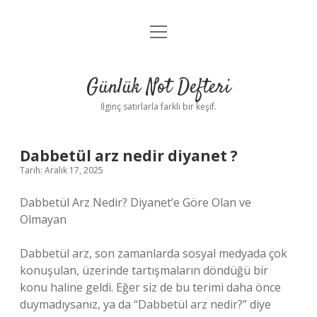
menüyü
Anasayfa
aç
Gizlilik Politikası
Günlük Not Defteri
Yasal Uyarı
İlginç satırlarla farklı bir keşif.
Hakkımızda
Dabbetül arz nedir diyanet ?
Tarih: Aralık 17, 2025
Dabbetül Arz Nedir? Diyanet’e Göre Olan ve
Olmayan
Dabbetül arz, son zamanlarda sosyal medyada çok
konuşulan, üzerinde tartışmaların döndüğü bir
konu haline geldi. Eğer siz de bu terimi daha önce
duymadıysanız, ya da “Dabbetül arz nedir?” diye