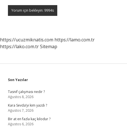
https://ucuzmiknatis.com
https://lamo.com.tr
https://lako.com.tr
Sitemap
Sidebar
Son Yazılar
Tasnif çalışması nedir ?
Ağustos 8, 2026
Kara Sevda’yı kim yazdı ?
Ağustos 7, 2026
Bir at en fazla kaç kilodur ?
Ağustos 6, 2026