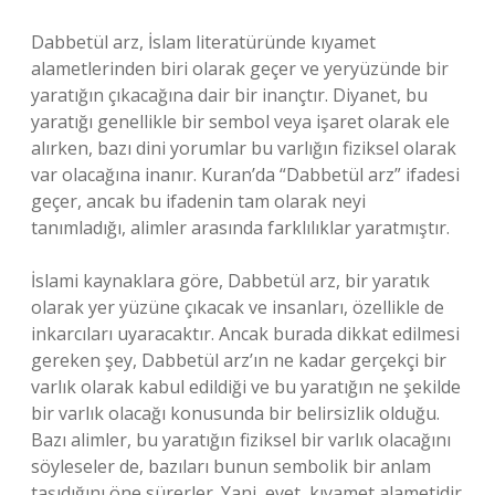
Dabbetül arz, İslam literatüründe kıyamet
alametlerinden biri olarak geçer ve yeryüzünde bir
yaratığın çıkacağına dair bir inançtır. Diyanet, bu
yaratığı genellikle bir sembol veya işaret olarak ele
alırken, bazı dini yorumlar bu varlığın fiziksel olarak
var olacağına inanır. Kuran’da “Dabbetül arz” ifadesi
geçer, ancak bu ifadenin tam olarak neyi
tanımladığı, alimler arasında farklılıklar yaratmıştır.
İslami kaynaklara göre, Dabbetül arz, bir yaratık
olarak yer yüzüne çıkacak ve insanları, özellikle de
inkarcıları uyaracaktır. Ancak burada dikkat edilmesi
gereken şey, Dabbetül arz’ın ne kadar gerçekçi bir
varlık olarak kabul edildiği ve bu yaratığın ne şekilde
bir varlık olacağı konusunda bir belirsizlik olduğu.
Bazı alimler, bu yaratığın fiziksel bir varlık olacağını
söyleseler de, bazıları bunun sembolik bir anlam
taşıdığını öne sürerler. Yani, evet, kıyamet alametidir