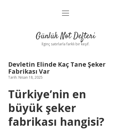
menüyü
Anasayfa
aç
Gizlilik Politikası
Günlük Not Defteri
Yasal Uyarı
İlginç satırlarla farklı bir keşif.
Hakkımızda
Devletin Elinde Kaç Tane Şeker
Fabrikası Var
Tarih: Nisan 18, 2025
Türkiye’nin en
büyük şeker
fabrikası hangisi?