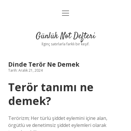
menüyü
Anasayfa
aç
Gizlilik Politikası
Günlük Not Defteri
Yasal Uyarı
İlginç satırlarla farklı bir keşif.
Hakkımızda
Dinde Terör Ne Demek
Tarih: Aralık 21, 2024
Terör tanımı ne
demek?
Terörizm; Her türlü şiddet eylemini içine alan,
örgütlü ve denetimsiz şiddet eylemleri olarak