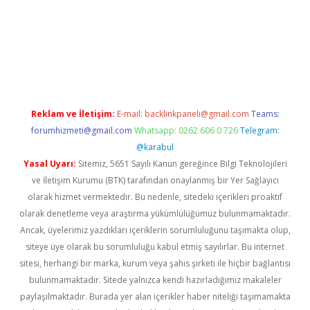
sino/
Reklam ve İletişim:
E-mail:
backlinkpaneli@gmail.com
Teams:
forumhizmeti@gmail.com
Whatsapp: 0262 606 0 726
Telegram:
@karabul
Yasal Uyarı:
Sitemiz, 5651 Sayılı Kanun gereğince Bilgi Teknolojileri
ve İletişim Kurumu (BTK) tarafından onaylanmış bir Yer Sağlayıcı
olarak hizmet vermektedir. Bu nedenle, sitedeki içerikleri proaktif
olarak denetleme veya araştırma yükümlülüğümüz bulunmamaktadır.
Ancak, üyelerimiz yazdıkları içeriklerin sorumluluğunu taşımakta olup,
siteye üye olarak bu sorumluluğu kabul etmiş sayılırlar. Bu internet
sitesi, herhangi bir marka, kurum veya şahıs şirketi ile hiçbir bağlantısı
bulunmamaktadır. Sitede yalnızca kendi hazırladığımız makaleler
paylaşılmaktadır. Burada yer alan içerikler haber niteliği taşımamakta