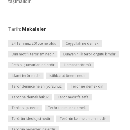
taşımalıdır.
Tarih:
Makaleler
24 Temmuz 2015te ne oldu
Ceyşullah ne demek
Dini motifli terörizm nedir
Dünyanın ilk terör örgütü kimdir
Fetö suç unsurları nelerdir
Hamas terör mü
İslami terör nedir
İstihbarat önemi nedir
Terör denince ne anlıyorsunuz
Terör ne demek din
Terör ne demek hukuk
Terör nedir felsefe
Terör suçu nedir
Terör tanımı ne demek
Terörün ideolojisi nedir
Terörün kelime anlamı nedir
Terörün nedenleri nelerdir