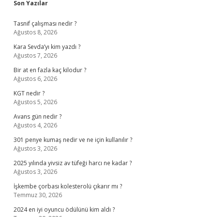
Sidebar
Son Yazılar
Tasnif çalışması nedir ?
Ağustos 8, 2026
Kara Sevda’yı kim yazdı ?
Ağustos 7, 2026
Bir at en fazla kaç kilodur ?
Ağustos 6, 2026
KGT nedir ?
Ağustos 5, 2026
Avans gün nedir ?
Ağustos 4, 2026
301 penye kumaş nedir ve ne için kullanılır ?
Ağustos 3, 2026
2025 yılında yivsiz av tüfeği harcı ne kadar ?
Ağustos 3, 2026
İşkembe çorbası kolesterolü çıkarır mı ?
Temmuz 30, 2026
2024 en iyi oyuncu ödülünü kim aldı ?