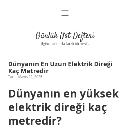
menüyü
Anasayfa
aç
Gizlilik Politikası
Günlük Not Defteri
Yasal Uyarı
İlginç satırlarla farklı bir keşif.
Hakkımızda
Dünyanın En Uzun Elektrik Direği
Kaç Metredir
Tarih: Mayıs 22, 2025
Dünyanın en yüksek
elektrik direği kaç
metredir?