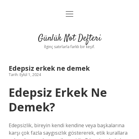
menüyü
Anasayfa
aç
Gizlilik Politikası
Günlük Not Defteri
Yasal Uyarı
İlginç satırlarla farklı bir keşif.
Hakkımızda
Edepsiz erkek ne demek
Tarih: Eylül 1, 2024
Edepsiz Erkek Ne
Demek?
Edepsizlik, bireyin kendi kendine veya başkalarına
karşı çok fazla saygısızlık göstererek, etik kurallara