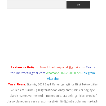
Arama
sino/
Reklam ve İletişim:
E-mail:
backlinkpaneli@gmail.com
Teams:
forumhizmeti@gmail.com
Whatsapp: 0262 606 0 726
Telegram:
@karabul
Yasal Uyarı:
Sitemiz, 5651 Sayılı Kanun gereğince Bilgi Teknolojileri
ve İletişim Kurumu (BTK) tarafından onaylanmış bir Yer Sağlayıcı
olarak hizmet vermektedir. Bu nedenle, sitedeki içerikleri proaktif
olarak denetleme veya araştırma yükümlülüğümüz bulunmamaktadır.