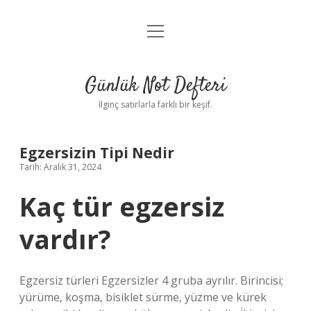
menüyü
Anasayfa
aç
Gizlilik Politikası
Günlük Not Defteri
Yasal Uyarı
İlginç satırlarla farklı bir keşif.
Hakkımızda
Egzersizin Tipi Nedir
Tarih: Aralık 31, 2024
Kaç tür egzersiz
vardır?
Egzersiz türleri Egzersizler 4 gruba ayrılır. Birincisi;
yürüme, koşma, bisiklet sürme, yüzme ve kürek