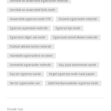
Aerobik ve anaerobik egzersizler nelerdir
Aerobik ve anaerobik farkı nedir
Anaerobik egzersiz nedir FTR
Düzenli egzersizler nelerdir
Egzersiz aşamaları nelerdir
Egzersiz tipi nedir
Egzersizin diğer adı nedir
Egzersizin temel ilkeleri nelerdir
Fiziksel aktivite türleri nelerdir
Hareketli egzersizlere ne denir
İzometrik egzersizler nelerdir
Kaç çeşit antrenman vardır
Kaç tür egzersiz vardır
Kegel egzersizi nedir nasıl yapılır
Ne tür egzersizler var
Sabit kardiyovasküler egzersiz nedir
Önceki Yazı