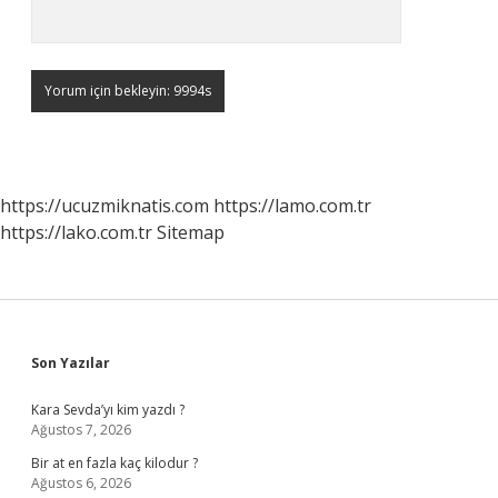
https://ucuzmiknatis.com
https://lamo.com.tr
https://lako.com.tr
Sitemap
Sidebar
Son Yazılar
Kara Sevda’yı kim yazdı ?
Ağustos 7, 2026
Bir at en fazla kaç kilodur ?
Ağustos 6, 2026