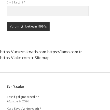
5 + 3 kaçtır?
*
https://ucuzmiknatis.com
https://lamo.com.tr
https://lako.com.tr
Sitemap
Sidebar
Son Yazılar
Tasnif çalışması nedir ?
Ağustos 8, 2026
Kara Sevda’yı kim yazdı ?