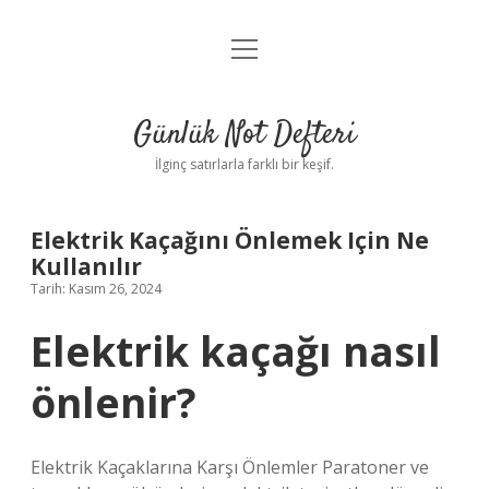
menüyü
Anasayfa
aç
Gizlilik Politikası
Günlük Not Defteri
Yasal Uyarı
İlginç satırlarla farklı bir keşif.
Hakkımızda
Elektrik Kaçağını Önlemek Için Ne
Kullanılır
Tarih: Kasım 26, 2024
Elektrik kaçağı nasıl
önlenir?
Elektrik Kaçaklarına Karşı Önlemler Paratoner ve