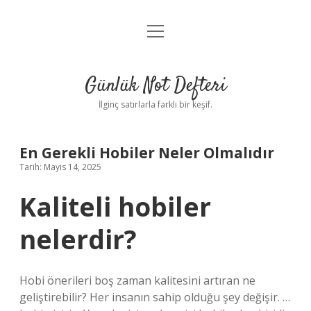
menüyü
Anasayfa
aç
Gizlilik Politikası
Günlük Not Defteri
Yasal Uyarı
İlginç satırlarla farklı bir keşif.
Hakkımızda
En Gerekli Hobiler Neler Olmalıdır
Tarih: Mayıs 14, 2025
Kaliteli hobiler
nelerdir?
Hobi önerileri boş zaman kalitesini artıran ne
geliştirebilir? Her insanın sahip olduğu şey değişir. …