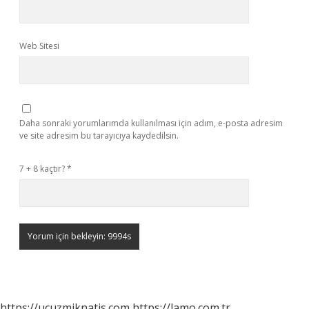
Web Sitesi
Daha sonraki yorumlarımda kullanılması için adım, e-posta adresim
ve site adresim bu tarayıcıya kaydedilsin.
7 + 8 kaçtır?
*
https://ucuzmiknatis.com
https://lamo.com.tr