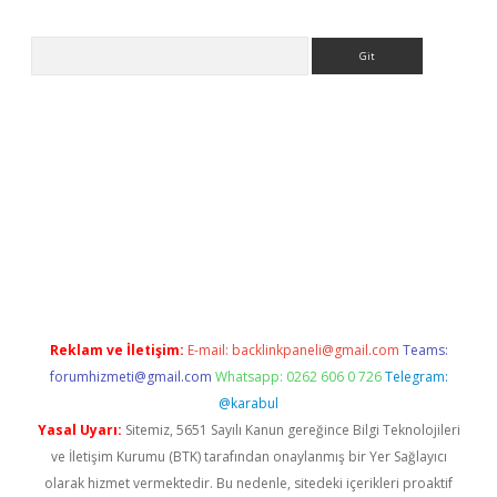
Arama
et.casino/
Reklam ve İletişim:
E-mail:
backlinkpaneli@gmail.com
Teams:
forumhizmeti@gmail.com
Whatsapp: 0262 606 0 726
Telegram:
@karabul
Yasal Uyarı:
Sitemiz, 5651 Sayılı Kanun gereğince Bilgi Teknolojileri
ve İletişim Kurumu (BTK) tarafından onaylanmış bir Yer Sağlayıcı
olarak hizmet vermektedir. Bu nedenle, sitedeki içerikleri proaktif