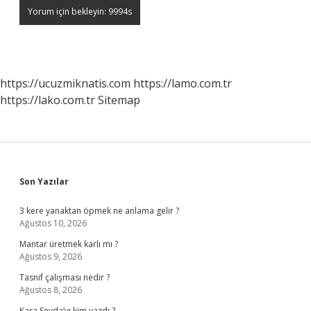
https://ucuzmiknatis.com
https://lamo.com.tr
https://lako.com.tr
Sitemap
Sidebar
Son Yazılar
3 kere yanaktan öpmek ne anlama gelir ?
Ağustos 10, 2026
Mantar üretmek karlı mı ?
Ağustos 9, 2026
Tasnif çalışması nedir ?
Ağustos 8, 2026
Kara Sevda’yı kim yazdı ?