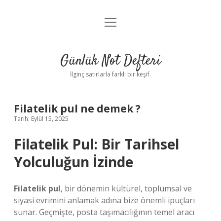
menüyü
Anasayfa
aç
Gizlilik Politikası
Günlük Not Defteri
Yasal Uyarı
İlginç satırlarla farklı bir keşif.
Hakkımızda
Filatelik pul ne demek ?
Tarih: Eylül 15, 2025
Filatelik Pul: Bir Tarihsel
Yolculuğun İzinde
Filatelik pul
, bir dönemin kültürel, toplumsal ve
siyasi evrimini anlamak adına bize önemli ipuçları
sunar. Geçmişte, posta taşımacılığının temel aracı