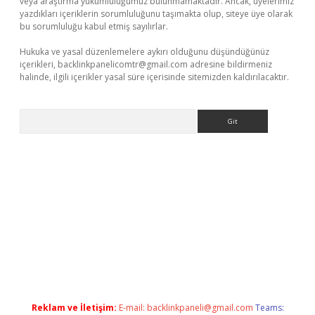
veya araştırma yükümlülüğümüz bulunmamaktadır. Ancak, üyelerimiz
yazdıkları içeriklerin sorumluluğunu taşımakta olup, siteye üye olarak
bu sorumluluğu kabul etmiş sayılırlar.
Hukuka ve yasal düzenlemelere aykırı olduğunu düşündüğünüz
içerikleri,
backlinkpanelicomtr@gmail.com
adresine bildirmeniz
halinde, ilgili içerikler yasal süre içerisinde sitemizden kaldırılacaktır.
Arama
et.casino/
Reklam ve İletişim:
E-mail:
backlinkpaneli@gmail.com
Teams: