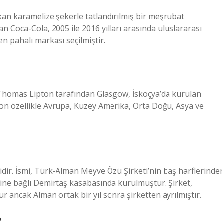
ıkan karamelize şekerle tatlandırılmış bir meşrubat
 Coca-Cola, 2005 ile 2016 yılları arasında uluslararası
n pahalı markası seçilmiştir.
nda Thomas Lipton tarafından Glasgow, İskoçya’da kurulan
ton özellikle Avrupa, Kuzey Amerika, Orta Doğu, Asya ve
idir. İsmi, Türk-Alman Meyve Özü Şirketi’nin baş harflerinde
sine bağlı Demirtaş kasabasında kurulmuştur. Şirket,
ancak Alman ortak bir yıl sonra şirketten ayrılmıştır.
?