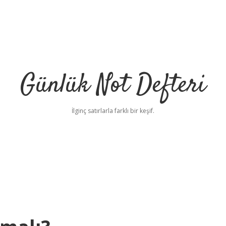
Günlük Not Defteri
İlginç satırlarla farklı bir keşif.