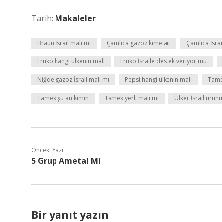
Tarih:
Makaleler
Braun İsrail malı mı
Çamlıca gazoz kime ait
Çamlıca İsrai
Fruko hangi ülkenin malı
Fruko İsraile destek veriyor mu
Niğde gazoz İsrail malı mı
Pepsi hangi ülkenin malı
Tame
Tamek şu an kimin
Tamek yerli malı mı
Ülker İsrail ürün
Önceki Yazı
5 Grup Ametal Mi
Bir yanıt yazın