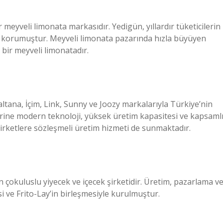
 meyveli limonata markasıdır. Yedigün, yıllardır tüketicilerin
ını korumuştur. Meyveli limonata pazarında hızla büyüyen
bir meyveli limonatadır.
tana, İçim, Link, Sunny ve Joozy markalarıyla Türkiye’nin
erine modern teknoloji, yüksek üretim kapasitesi ve kapsaml
irketlere sözleşmeli üretim hizmeti de sunmaktadır.
çokuluslu yiyecek ve içecek şirketidir. Üretim, pazarlama v
si ve Frito-Lay’in birleşmesiyle kurulmuştur.