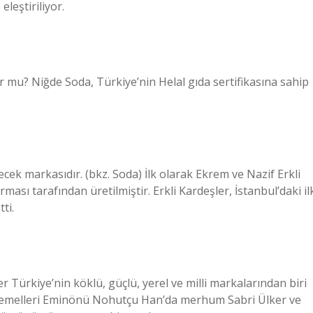
eleştiriliyor.
yor mu? Niğde Soda, Türkiye’nin Helal gıda sertifikasına sahip
ecek markasıdır. (bkz. Soda) İlk olarak Ekrem ve Nazif Erkli
ması tarafından üretilmiştir. Erkli Kardeşler, İstanbul’daki il
ti.
er Türkiye’nin köklü, güçlü, yerel ve milli markalarından biri
. Temelleri Eminönü Nohutçu Han’da merhum Sabri Ülker ve