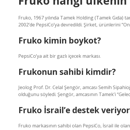
Fruko hangi ülkenin
Fruko, 1967 yılında Tamek Holding (Tamek Gıda) ta
2002’de PepsiCo’ya devredildi. Şirket, ürünlerini “O
Fruko kimin boykot?
PepsiCo’ya ait bir gazlı içecek markası.
Frukonun sahibi kimdir?
Jeolog Prof. Dr. Celal Şengör, amcası Semih Sipah
olduğunu söyledi. Şengör, amcasının Tamek’i “Gelece
Fruko İsrail’e destek veriyo
Fruko markasının sahibi olan PepsiCo, İsrail ile olan 