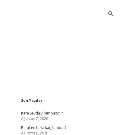
Sidebar
Son Yazılar
https://ilbet.casino/
Kara Sevda’yı kim yazdı ?
Ağustos 7, 2026
Bir at en fazla kaç kilodur ?
Ağustos 6, 2026