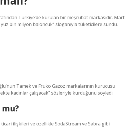
 malı?
rafından Türkiye’de kurulan bir meşrubat markasıdır. Mart
n yüz bin milyon baloncuk” sloganıyla tüketicilere sundu.
ioğlu’nun Tamek ve Fruko Gazoz markalarının kurucusu
kte kadınlar çalışacak” sözleriyle kurduğunu söyledi.
r mu?
ticari ilişkileri ve özellikle SodaStream ve Sabra gibi