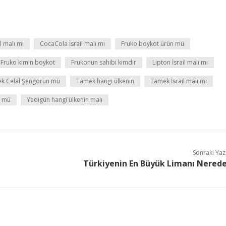
l malı mı
CocaCola İsrail malı mı
Fruko boykot ürün mü
Fruko kimin boykot
Frukonun sahibi kimdir
Lipton İsrail malı mı
k Celal Şengörün mü
Tamek hangi ülkenin
Tamek İsrail malı mı
ü mü
Yedigün hangi ülkenin malı
Sonraki Yaz
Türkiyenin En Büyük Limanı Nered