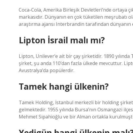
Coca-Cola, Amerika Birleşik Devletleri’nde ortaya ç
markasıdır. Dünyanın en çok tüketilen meşrubatı olan
araştırma ajansı Interbrandin tarafından dünyanın e
Lipton İsrail malı mı?
Lipton, Unilever’e ait bir çay şirketidir. 1890 yılı
şirket, şu anda 110’dan fazla ülkede mevcuttur. Lip
Avustralya’da popülerdir.
Tamek hangi ülkenin?
Tamek Holding, İstanbul merkezli bir holding şirket
gelmektedir. 1955 yılında Bursa’nın Osmangazi ilçe
Mehmet Sipahioğlu ve bir Alman ortakla kurulmuştur 
Yedigün hangi ülkenin malı