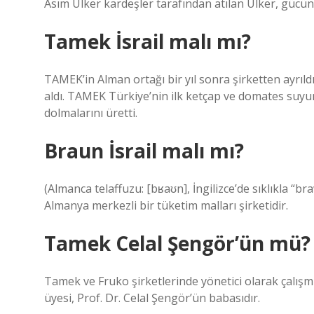
Asım Ülker kardeşler tarafından atılan Ülker, güc
Tamek İsrail malı mı?
TAMEK’in Alman ortağı bir yıl sonra şirketten ayrıl
aldı. TAMEK Türkiye’nin ilk ketçap ve domates suyun
dolmalarını üretti.
Braun İsrail malı mı?
(Almanca telaffuzu: [bʁaʊn], İngilizce’de sıklıkla “br
Almanya merkezli bir tüketim malları şirketidir.
Tamek Celal Şengör’ün mü?
Tamek ve Fruko şirketlerinde yönetici olarak çalışmı
üyesi, Prof. Dr. Celal Şengör’ün babasıdır.