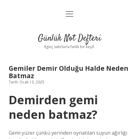
menüyü
Anasayfa
aç
Gizlilik Politikası
Günlük Not Defteri
Yasal Uyarı
İlginç satırlarla farklı bir keşif.
Hakkımızda
Gemiler Demir Olduğu Halde Neden
Batmaz
Tarih: Ocak 13, 2025
Demirden gemi
neden batmaz?
Gemi yüzer çünkü yerinden oynatılan suyun ağırlığı