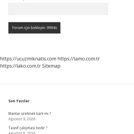
https://ucuzmiknatis.com
https://lamo.com.tr
https://lako.com.tr
Sitemap
Sidebar
Son Yazılar
Mantar üretmek karlı mı ?
Ağustos 9, 2026
Tasnif çalışması nedir ?
Ağustos 8, 2026