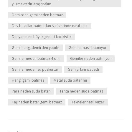
yüzmektedir araştıralım
Demirden gemi neden batmaz
Dev buzullar batmadan su üzerinde nasıl kalır
Dünyanın en büyük gemisi kaç kişilik
Gemi hangi demirden yapılır
Gemiler nasıl batmıyor
Gemiler neden batmaz 4 sınıf
Gemiler neden batmıyor
Gemiler neden su püskürtür
Gemiyi kim icat etti
Hangi gemi batmaz
Metal suda batar mı
Para neden suda batar
Tahta neden suda batmaz
Taş neden batar gemi batmaz
Tekneler nasıl yüzer