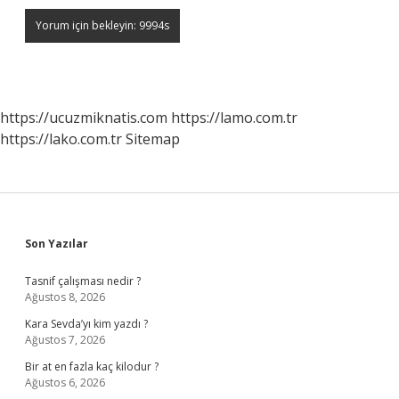
https://ucuzmiknatis.com
https://lamo.com.tr
https://lako.com.tr
Sitemap
Sidebar
Son Yazılar
Tasnif çalışması nedir ?
Ağustos 8, 2026
Kara Sevda’yı kim yazdı ?
Ağustos 7, 2026
Bir at en fazla kaç kilodur ?
Ağustos 6, 2026