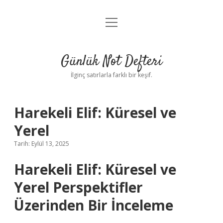
menüyü
Anasayfa
aç
Gizlilik Politikası
Günlük Not Defteri
Yasal Uyarı
İlginç satırlarla farklı bir keşif.
Hakkımızda
Harekeli Elif: Küresel ve
Yerel
Tarih: Eylül 13, 2025
Harekeli Elif: Küresel ve
Yerel Perspektifler
Üzerinden Bir İnceleme