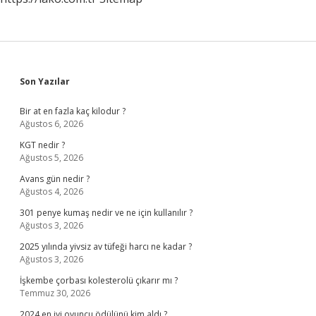
Sidebar
Son Yazılar
Bir at en fazla kaç kilodur ?
Ağustos 6, 2026
KGT nedir ?
Ağustos 5, 2026
Avans gün nedir ?
Ağustos 4, 2026
301 penye kumaş nedir ve ne için kullanılır ?
Ağustos 3, 2026
2025 yılında yivsiz av tüfeği harcı ne kadar ?
Ağustos 3, 2026
İşkembe çorbası kolesterolü çıkarır mı ?
Temmuz 30, 2026
2024 en iyi oyuncu ödülünü kim aldı ?