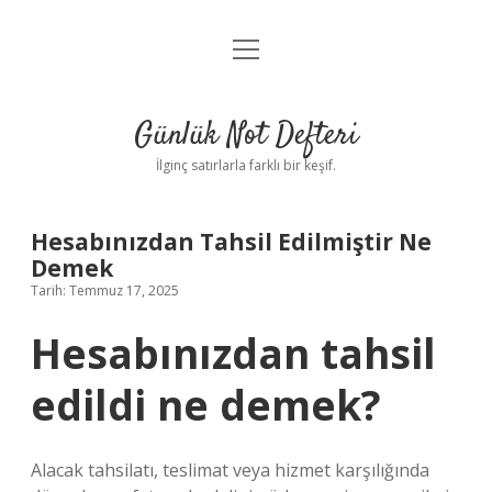
menüyü
Anasayfa
aç
Gizlilik Politikası
Günlük Not Defteri
Yasal Uyarı
İlginç satırlarla farklı bir keşif.
Hakkımızda
Hesabınızdan Tahsil Edilmiştir Ne
Demek
Tarih: Temmuz 17, 2025
Hesabınızdan tahsil
edildi ne demek?
Alacak tahsilatı, teslimat veya hizmet karşılığında