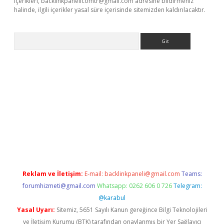
içerikleri,
backlinkpanelicomtr@gmail.com
adresine bildirmeniz
halinde, ilgili içerikler yasal süre içerisinde sitemizden kaldırılacaktır.
Arama
sino/
Reklam ve İletişim:
E-mail:
backlinkpaneli@gmail.com
Teams:
forumhizmeti@gmail.com
Whatsapp: 0262 606 0 726
Telegram:
@karabul
Yasal Uyarı:
Sitemiz, 5651 Sayılı Kanun gereğince Bilgi Teknolojileri
ve İletişim Kurumu (BTK) tarafından onaylanmış bir Yer Sağlayıcı