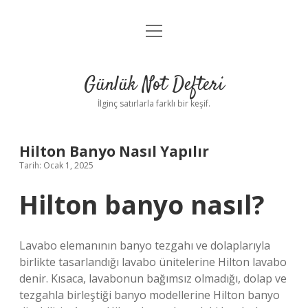
menüyü
Anasayfa
aç
Gizlilik Politikası
Günlük Not Defteri
Yasal Uyarı
İlginç satırlarla farklı bir keşif.
Hakkımızda
Hilton Banyo Nasıl Yapılır
Tarih: Ocak 1, 2025
Hilton banyo nasıl?
Lavabo elemanının banyo tezgahı ve dolaplarıyla
birlikte tasarlandığı lavabo ünitelerine Hilton lavabo
denir. Kısaca, lavabonun bağımsız olmadığı, dolap ve
tezgahla birleştiği banyo modellerine Hilton banyo