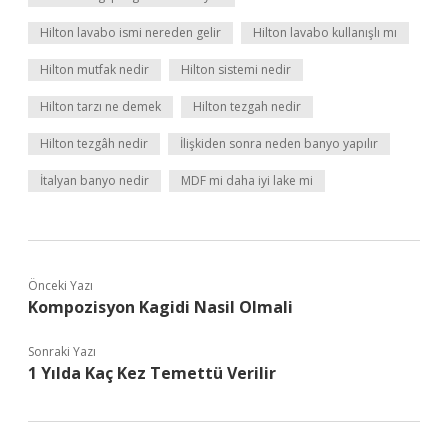
Hilton lavabo ismi nereden gelir
Hilton lavabo kullanışlı mı
Hilton mutfak nedir
Hilton sistemi nedir
Hilton tarzı ne demek
Hilton tezgah nedir
Hilton tezgâh nedir
İlişkiden sonra neden banyo yapılır
İtalyan banyo nedir
MDF mi daha iyi lake mi
Önceki Yazı
Kompozisyon Kagidi Nasil Olmali
Sonraki Yazı
1 Yılda Kaç Kez Temettü Verilir