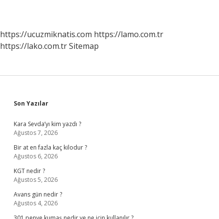
https://ucuzmiknatis.com
https://lamo.com.tr
https://lako.com.tr
Sitemap
Sidebar
Son Yazılar
Kara Sevda’yı kim yazdı ?
Ağustos 7, 2026
Bir at en fazla kaç kilodur ?
Ağustos 6, 2026
KGT nedir ?
Ağustos 5, 2026
Avans gün nedir ?
Ağustos 4, 2026
301 penye kumaş nedir ve ne için kullanılır ?