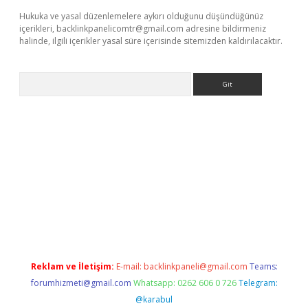
Hukuka ve yasal düzenlemelere aykırı olduğunu düşündüğünüz
içerikleri,
backlinkpanelicomtr@gmail.com
adresine bildirmeniz
halinde, ilgili içerikler yasal süre içerisinde sitemizden kaldırılacaktır.
Arama
sino/
Reklam ve İletişim:
E-mail:
backlinkpaneli@gmail.com
Teams:
forumhizmeti@gmail.com
Whatsapp: 0262 606 0 726
Telegram:
@karabul