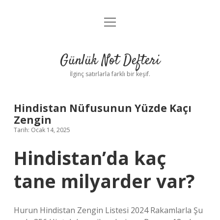
menüyü
Anasayfa
aç
Gizlilik Politikası
Günlük Not Defteri
Yasal Uyarı
İlginç satırlarla farklı bir keşif.
Hakkımızda
Hindistan Nüfusunun Yüzde Kaçı
Zengin
Tarih: Ocak 14, 2025
Hindistan’da kaç
tane milyarder var?
Hurun Hindistan Zengin Listesi 2024 Rakamlarla Şu