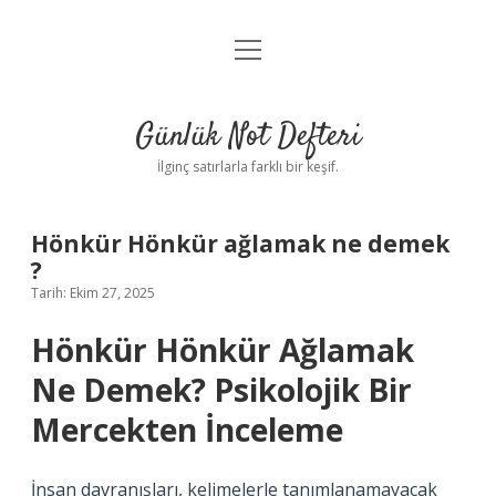
menüyü
Anasayfa
aç
Gizlilik Politikası
Günlük Not Defteri
Yasal Uyarı
İlginç satırlarla farklı bir keşif.
Hakkımızda
Hönkür Hönkür ağlamak ne demek
?
Tarih: Ekim 27, 2025
Hönkür Hönkür Ağlamak
Ne Demek? Psikolojik Bir
Mercekten İnceleme
İnsan davranışları, kelimelerle tanımlanamayacak