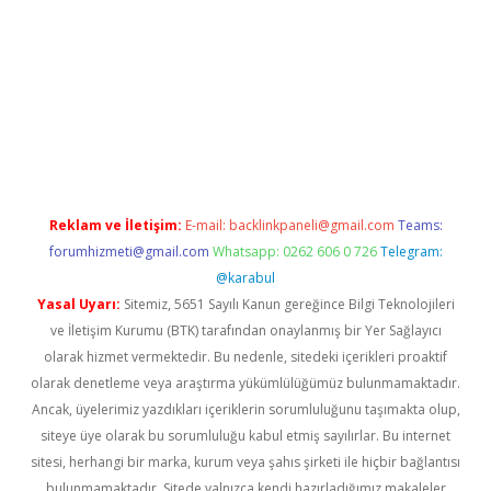
t.casino/
Reklam ve İletişim:
E-mail:
backlinkpaneli@gmail.com
Teams:
forumhizmeti@gmail.com
Whatsapp: 0262 606 0 726
Telegram:
@karabul
Yasal Uyarı:
Sitemiz, 5651 Sayılı Kanun gereğince Bilgi Teknolojileri
ve İletişim Kurumu (BTK) tarafından onaylanmış bir Yer Sağlayıcı
olarak hizmet vermektedir. Bu nedenle, sitedeki içerikleri proaktif
olarak denetleme veya araştırma yükümlülüğümüz bulunmamaktadır.
Ancak, üyelerimiz yazdıkları içeriklerin sorumluluğunu taşımakta olup,
siteye üye olarak bu sorumluluğu kabul etmiş sayılırlar. Bu internet
sitesi, herhangi bir marka, kurum veya şahıs şirketi ile hiçbir bağlantısı
bulunmamaktadır. Sitede yalnızca kendi hazırladığımız makaleler