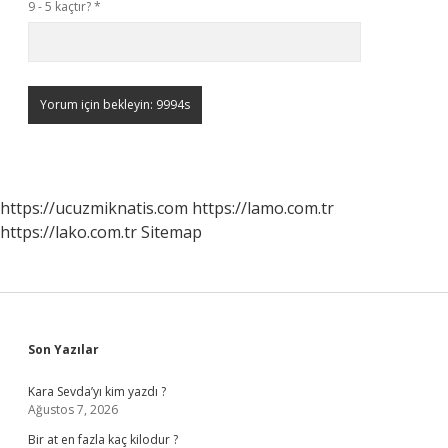
9 - 5 kaçtır?
*
https://ucuzmiknatis.com
https://lamo.com.tr
https://lako.com.tr
Sitemap
Sidebar
Son Yazılar
Kara Sevda’yı kim yazdı ?
Ağustos 7, 2026
Bir at en fazla kaç kilodur ?