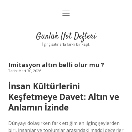
menüyü
Anasayfa
aç
Gizlilik Politikası
Günlük Not Defteri
Yasal Uyarı
İlginç satırlarla farklı bir keşif.
Hakkımızda
Imitasyon altın belli olur mu ?
Tarih: Mart 30, 2026
İnsan Kültürlerini
Keşfetmeye Davet: Altın ve
Anlamın İzinde
Dünyayı dolaşırken fark ettiğim en ilginç şeylerden
biri, insanlar ve toplumlar arasındaki maddi değerler