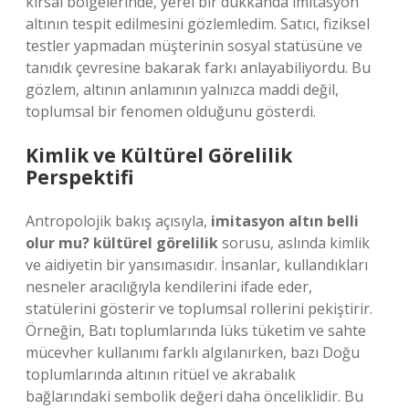
kırsal bölgelerinde, yerel bir dükkanda imitasyon
altının tespit edilmesini gözlemledim. Satıcı, fiziksel
testler yapmadan müşterinin sosyal statüsüne ve
tanıdık çevresine bakarak farkı anlayabiliyordu. Bu
gözlem, altının anlamının yalnızca maddi değil,
toplumsal bir fenomen olduğunu gösterdi.
Kimlik ve Kültürel Görelilik
Perspektifi
Antropolojik bakış açısıyla,
imitasyon altın belli
olur mu? kültürel görelilik
sorusu, aslında kimlik
ve aidiyetin bir yansımasıdır. İnsanlar, kullandıkları
nesneler aracılığıyla kendilerini ifade eder,
statülerini gösterir ve toplumsal rollerini pekiştirir.
Örneğin, Batı toplumlarında lüks tüketim ve sahte
mücevher kullanımı farklı algılanırken, bazı Doğu
toplumlarında altının ritüel ve akrabalık
bağlarındaki sembolik değeri daha önceliklidir. Bu