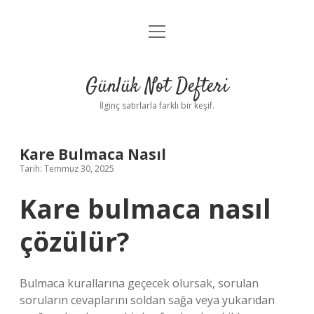
menüyü
Anasayfa
aç
Gizlilik Politikası
Günlük Not Defteri
Yasal Uyarı
İlginç satırlarla farklı bir keşif.
Hakkımızda
Kare Bulmaca Nasıl
Tarih: Temmuz 30, 2025
Kare bulmaca nasıl
çözülür?
Bulmaca kurallarına geçecek olursak, sorulan
soruların cevaplarını soldan sağa veya yukarıdan