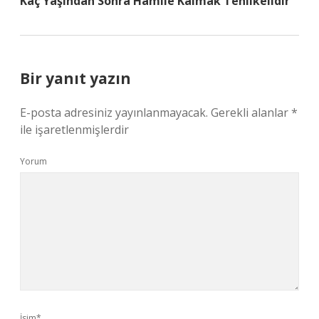
Kaç Yaşından Sonra Hamile Kalmak Tehlikelidir
Bir yanıt yazın
E-posta adresiniz yayınlanmayacak.
Gerekli alanlar
*
ile işaretlenmişlerdir
Yorum
İsim*