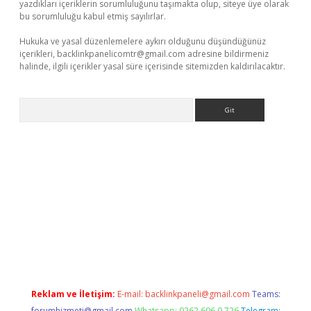
yazdıkları içeriklerin sorumluluğunu taşımakta olup, siteye üye olarak
bu sorumluluğu kabul etmiş sayılırlar.
Hukuka ve yasal düzenlemelere aykırı olduğunu düşündüğünüz
içerikleri,
backlinkpanelicomtr@gmail.com
adresine bildirmeniz
halinde, ilgili içerikler yasal süre içerisinde sitemizden kaldırılacaktır.
Arama
t.casino/
Reklam ve İletişim:
E-mail:
backlinkpaneli@gmail.com
Teams:
forumhizmeti@gmail.com
Whatsapp: 0262 606 0 726
Telegram: