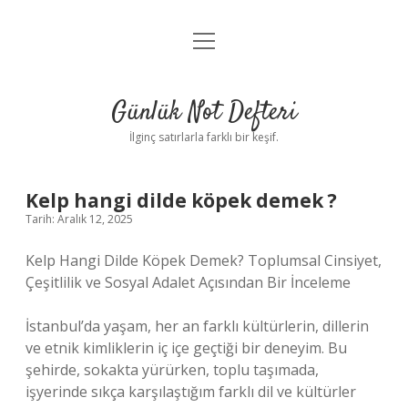
menüyü
Anasayfa
aç
Gizlilik Politikası
Günlük Not Defteri
Yasal Uyarı
İlginç satırlarla farklı bir keşif.
Hakkımızda
Kelp hangi dilde köpek demek ?
Tarih: Aralık 12, 2025
Kelp Hangi Dilde Köpek Demek? Toplumsal Cinsiyet,
Çeşitlilik ve Sosyal Adalet Açısından Bir İnceleme
İstanbul’da yaşam, her an farklı kültürlerin, dillerin
ve etnik kimliklerin iç içe geçtiği bir deneyim. Bu
şehirde, sokakta yürürken, toplu taşımada,
işyerinde sıkça karşılaştığım farklı dil ve kültürler