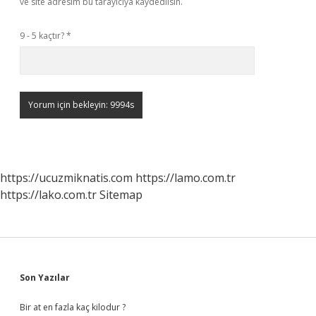
ve site adresim bu tarayıcıya kaydedilsin.
9 - 5 kaçtır?
*
https://ucuzmiknatis.com
https://lamo.com.tr
https://lako.com.tr
Sitemap
Sidebar
Son Yazılar
Bir at en fazla kaç kilodur ?