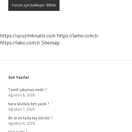
https://ucuzmiknatis.com
https://lamo.com.tr
https://lako.com.tr
Sitemap
Sidebar
Son Yazılar
Tasnif çalışması nedir ?
Ağustos 8, 2026
Kara Sevda’yı kim yazdı ?
Ağustos 7, 2026
Bir at en fazla kaç kilodur ?
Ağustos 6, 2026