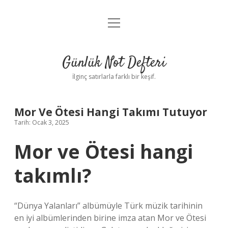
menüyü
Anasayfa
aç
Gizlilik Politikası
Günlük Not Defteri
Yasal Uyarı
İlginç satırlarla farklı bir keşif.
Hakkımızda
Mor Ve Ötesi Hangi Takımı Tutuyor
Tarih: Ocak 3, 2025
Mor ve Ötesi hangi
takımlı?
“Dünya Yalanları” albümüyle Türk müzik tarihinin
en iyi albümlerinden birine imza atan Mor ve Ötesi