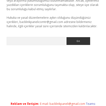
veya araştırma yükümlülüğümüz bulunmamaktadır. Ancak, üyelerimiz
yazdıkları içeriklerin sorumluluğunu taşımakta olup, siteye üye olarak
bu sorumluluğu kabul etmiş sayılırlar.
Hukuka ve yasal düzenlemelere aykırı olduğunu düşündüğünüz
içerikleri,
backlinkpanelicomtr@gmail.com
adresine bildirmeniz
halinde, ilgili içerikler yasal süre içerisinde sitemizden kaldırılacaktır.
Arama
ttps://ilbet.casino/
Reklam ve İletişim:
E-mail:
backlinkpaneli@gmail.com
Teams: