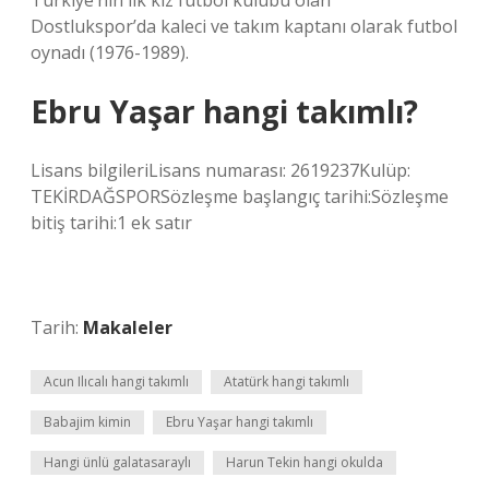
Türkiye’nin ilk kız futbol kulübü olan
Dostlukspor’da kaleci ve takım kaptanı olarak futbol
oynadı (1976-1989).
Ebru Yaşar hangi takımlı?
Lisans bilgileriLisans numarası: 2619237Kulüp:
TEKİRDAĞSPORSözleşme başlangıç ​​tarihi:Sözleşme
bitiş tarihi:1 ek satır
Tarih:
Makaleler
Acun Ilıcalı hangi takımlı
Atatürk hangi takımlı
Babajim kimin
Ebru Yaşar hangi takımlı
Hangi ünlü galatasaraylı
Harun Tekin hangi okulda