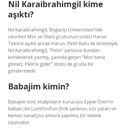
Nil Karaibrahimgil kime
aşıktı?
Nil Karaibrahimgil, Boğaziçi Üniversitesi’nde
okurken Mor ve Ötesi grubunun solisti Harun
Tekin’e aşıktı ancak Harun, Pelin Batu ile birlikteydi.
Nil Karaibrahimgil, “Pelin” şarkısını bundan
esinlenerek yazmış, şarkıda geçen “Mor bana
gitmez, Pelin’e gider” dizesi de gruba bir
göndermedir.
Babajim kimin?
Babajim ismi; stüdyoların kurucusu Eppie Özen’in
babası Jim Lunsford’un (folk şarkıcısı, söz yazarı ve
keman sanatçısı) anısına yapılmış bir kelime
oyunudur.