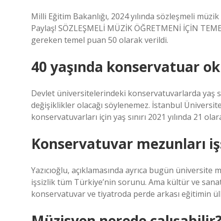
Milli Eğitim Bakanlığı, 2024 yılında sözleşmeli müzi
Paylaş! SÖZLEŞMELİ MÜZİK ÖĞRETMENİ İÇİN TEMEL 
gereken temel puan 50 olarak verildi.
40 yaşında konservatuar o
Devlet üniversitelerindeki konservatuvarlarda yaş 
değişiklikler olacağı söylenemez. İstanbul Üniversit
konservatuvarları için yaş sınırı 2021 yılında 21 olara
Konservatuvar mezunları işs
Yazıcıoğlu, açıklamasında ayrıca bugün üniversite m
işsizlik tüm Türkiye’nin sorunu. Ama kültür ve sana
konservatuvar ve tiyatroda perde arkası eğitimin ülk
Müzisyen nerede çalışabilir