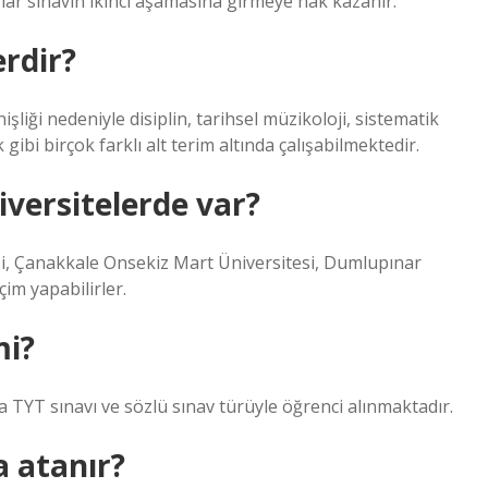
lar sınavın ikinci aşamasına girmeye hak kazanır.
erdir?
nişliği nedeniyle disiplin, tarihsel müzikoloji, sistematik
ibi birçok farklı alt terim altında çalışabilmektedir.
versitelerde var?
i, Çanakkale Onsekiz Mart Üniversitesi, Dumlupınar
im yapabilirler.
mi?
a TYT sınavı ve sözlü sınav türüyle öğrenci alınmaktadır.
 atanır?