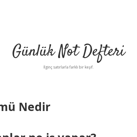
Günlük Not Defteri
İlginç satırlarla farklı bir keşif.
ümü Nedir