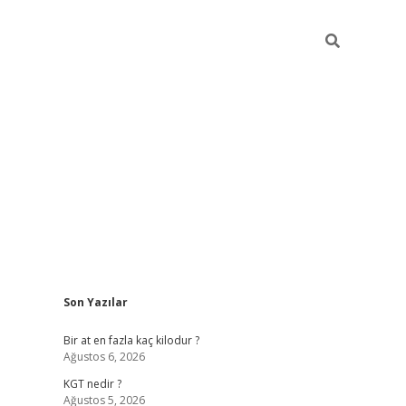
Sidebar
Son Yazılar
https://ilbet.casino
Bir at en fazla kaç kilodur ?
Ağustos 6, 2026
KGT nedir ?
Ağustos 5, 2026