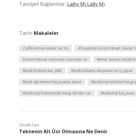
Tavsiyeli Bağlantılar:
Lağıv Mı Lağv Mı
Tarih:
Makaleler
2 yıllık konservatuar var mı
40 yaşında konservatuar okunur 
Konservatuvar mezunları işsiz kalır mı
Mimar Sinanın müzik b
Müzik bölümü kaç yıllık
Müzik bölümü okuyanlar ne iş yapar
Müzik öğretmeni kaç puanla atanır
Müzikoloji bölümü hangi ü
Müzikoloji bölümünde hangi dersler var
Müzikoloji kaç puan
Önceki Yazı
Teknenin Alt Üst Olmasına Ne Denir