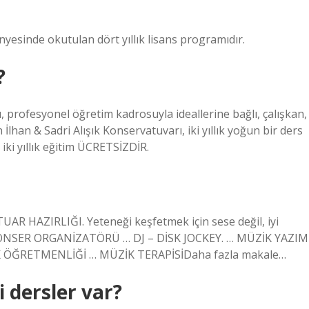
nyesinde okutulan dört yıllık lisans programıdır.
?
, profesyonel öğretim kadrosuyla ideallerine bağlı, çalışkan,
n İlhan & Sadri Alışık Konservatuvarı, iki yıllık yoğun bir ders
ki yıllık eğitim ÜCRETSİZDİR.
TUAR HAZIRLIĞI. Yeteneği keşfetmek için sese değil, iyi
 … KONSER ORGANİZATÖRÜ … DJ – DİSK JOCKEY. … MÜZİK YAZIM
K ÖĞRETMENLİĞİ … MÜZİK TERAPİSİDaha fazla makale…
 dersler var?