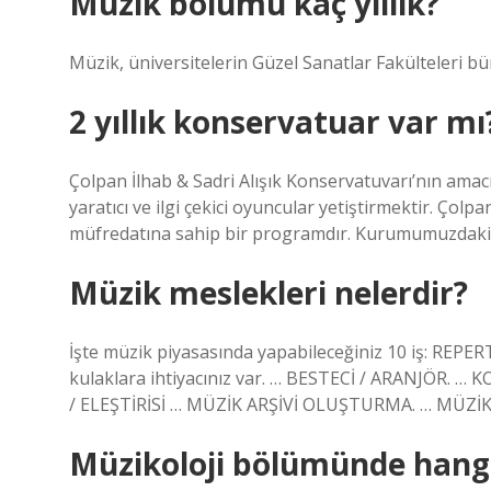
Müzik bölümü kaç yıllık?
Müzik, üniversitelerin Güzel Sanatlar Fakülteleri bü
2 yıllık konservatuar var mı
Çolpan İlhab & Sadri Alışık Konservatuvarı’nın amacı
yaratıcı ve ilgi çekici oyuncular yetiştirmektir. Çolpa
müfredatına sahip bir programdır. Kurumumuzdaki i
Müzik meslekleri nelerdir?
İşte müzik piyasasında yapabileceğiniz 10 iş: REPER
kulaklara ihtiyacınız var. … BESTECİ / ARANJÖR.
/ ELEŞTİRİSİ … MÜZİK ARŞİVİ OLUŞTURMA. … MÜZİ
Müzikoloji bölümünde hangi