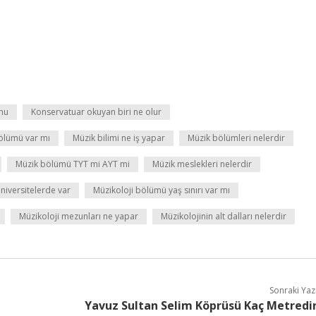
mu
Konservatuar okuyan biri ne olur
ölümü var mı
Müzik bilimi ne iş yapar
Müzik bölümleri nelerdir
Müzik bölümü TYT mi AYT mi
Müzik meslekleri nelerdir
niversitelerde var
Müzikoloji bölümü yaş sınırı var mı
Müzikoloji mezunları ne yapar
Müzikolojinin alt dalları nelerdir
Sonraki Yaz
Yavuz Sultan Selim Köprüsü Kaç Metredi