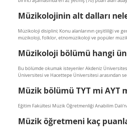
birinci aşamasında en az yetmiş (70) puan alan aday
Müzikolojinin alt dalları nel
Müzikoloji disiplini; Konu alanlarının çeşitliliği ve ge
müzikoloji, folklor, etnomüzikoloji ve popüler müzik g
Müzikoloji bölümü hangi üni
Bu bölümde okumak isteyenler Akdeniz Üniversites
Üniversitesi ve Hacettepe Üniversitesi arasından seç
Müzik bölümü TYT mi AYT 
Eğitim Fakültesi Müzik Öğretmenliği Anabilim Dalı’n
Müzik öğretmeni kaç puanla