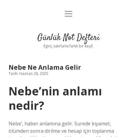
menüyü
Anasayfa
aç
Gizlilik Politikası
Günlük Not Defteri
Yasal Uyarı
İlginç satırlarla farklı bir keşif.
Hakkımızda
Nebe Ne Anlama Gelir
Tarih: Haziran 28, 2025
Nebe’nin anlamı
nedir?
Nebe’, haber anlamına gelir. Surede kıyamet,
ölümden sonra dirilme ve hesap için toplanma