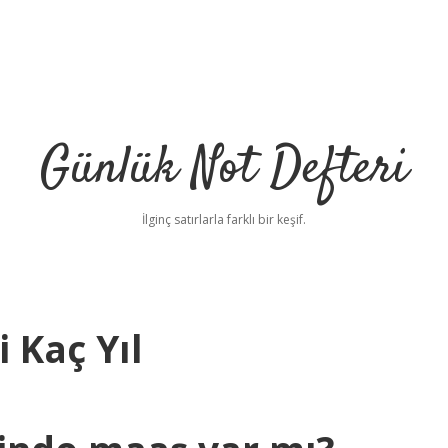
Günlük Not Defteri
İlginç satırlarla farklı bir keşif.
 Kaç Yıl