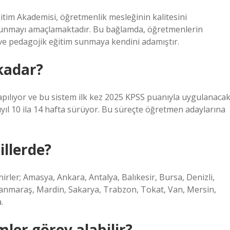
ğitim Akademisi, öğretmenlik mesleğinin kalitesini
m sunmayı amaçlamaktadır. Bu bağlamda, öğretmenlerin
e ve pedagojik eğitim sunmaya kendini adamıştır.
kadar?
apılıyor ve bu sistem ilk kez 2025 KPSS puanıyla uygulanacak
ıyıl 10 ila 14 hafta sürüyor. Bu süreçte öğretmen adaylarına
llerde?
rler; Amasya, Ankara, Antalya, Balıkesir, Bursa, Denizli,
anmaraş, Mardin, Sakarya, Trabzon, Tokat, Van, Mersin,
.
er görev alabilir?