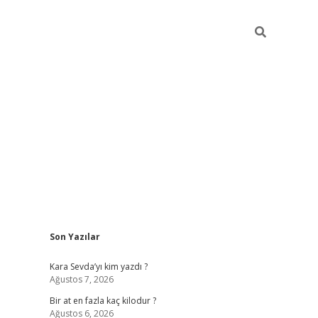
Sidebar
Son Yazılar
https://ilbet.casi
Kara Sevda’yı kim yazdı ?
Ağustos 7, 2026
Bir at en fazla kaç kilodur ?
Ağustos 6, 2026