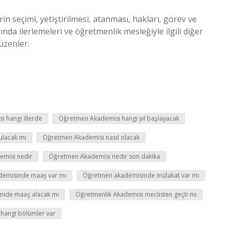
 seçimi, yetiştirilmesi, atanması, hakları, görev ve
nda ilerlemeleri ve öğretmenlik mesleğiyle ilgili diğer
üzenler.
 hangi illerde
Öğretmen Akademisi hangi yıl başlayacak
ulacak mı
Öğretmen Akademisi nasıl olacak
misi nedir
Öğretmen Akademisi nedir son dakika
emisinde maaş var mı
Öğretmen akademisinde mülakat var mı
ide maaş alacak mı
Öğretmenlik Akademisi meclisten geçti mi
hangi bölümler var