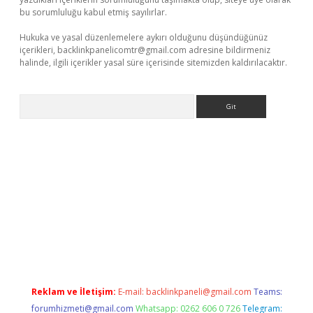
bu sorumluluğu kabul etmiş sayılırlar.
Hukuka ve yasal düzenlemelere aykırı olduğunu düşündüğünüz
içerikleri,
backlinkpanelicomtr@gmail.com
adresine bildirmeniz
halinde, ilgili içerikler yasal süre içerisinde sitemizden kaldırılacaktır.
Arama
ino/
Reklam ve İletişim:
E-mail:
backlinkpaneli@gmail.com
Teams:
forumhizmeti@gmail.com
Whatsapp: 0262 606 0 726
Telegram: