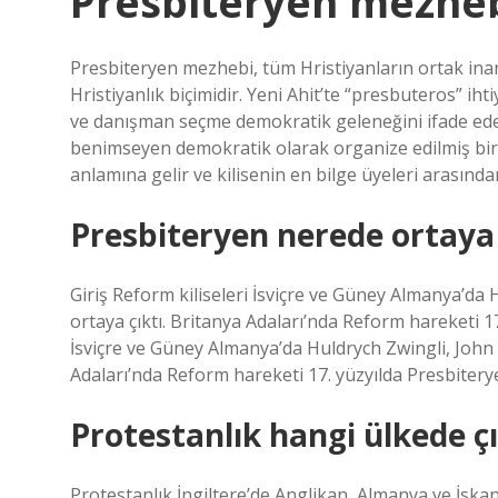
Presbiteryen mezheb
Presbiteryen mezhebi, tüm Hristiyanların ortak ina
Hristiyanlık biçimidir. Yeni Ahit’te “presbuteros” iht
ve danışman seçme demokratik geleneğini ifade eder
benimseyen demokratik olarak organize edilmiş bir Hr
anlamına gelir ve kilisenin en bilge üyeleri arasın
Presbiteryen nerede ortaya 
Giriş Reform kiliseleri İsviçre ve Güney Almanya’da H
ortaya çıktı. Britanya Adaları’nda Reform hareketi 17.
İsviçre ve Güney Almanya’da Huldrych Zwingli, John Ca
Adaları’nda Reform hareketi 17. yüzyılda Presbiterye
Protestanlık hangi ülkede çı
Protestanlık İngiltere’de Anglikan, Almanya ve İskan