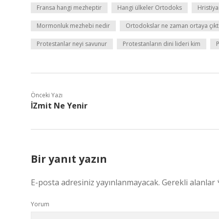
Fransa hangi mezheptir
Hangi ülkeler Ortodoks
Hristiy
Mormonluk mezhebi nedir
Ortodokslar ne zaman ortaya çıkt
Protestanlar neyi savunur
Protestanların dini lideri kim
P
Önceki Yazı
İZmit Ne Yenir
Bir yanıt yazın
E-posta adresiniz yayınlanmayacak.
Gerekli alanlar
Yorum