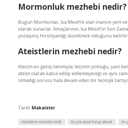
Mormonluk mezhebi nedir?
Bugün Mormonlar, İsa Mesih’e olan inancın yeni ve en
olarak sunarlar. Amaçlarının, İsa Mesih’in Son Zaman
yozlaşmış Hıristiyanlığı düzeltmek olduğunu belirtirl
Ateistlerin mezhebi nedir?
Ateizm en geniş tanımıyla; teizmin yokluğu, yani belirl
ateist olarak kabul edilip edilemeyeceği ve aynı za
olmadığı sorusu hala devam eden bir teolojik tartış
Tarih:
Makaleler
Ateistlerin mezhebi nedir
En çok ateist hangi ülkede
En 