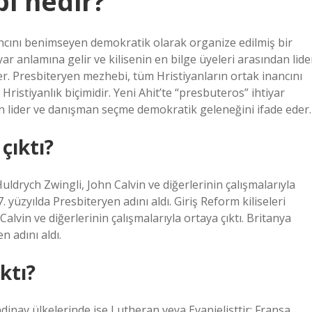
i nedir?
ncını benimseyen demokratik olarak organize edilmiş bir
iyar anlamına gelir ve kilisenin en bilge üyeleri arasından lide
. Presbiteryen mezhebi, tüm Hristiyanların ortak inancını
istiyanlık biçimidir. Yeni Ahit’te “presbuteros” ihtiyar
dan lider ve danışman seçme demokratik geleneğini ifade eder.
çıktı?
uldrych Zwingli, John Calvin ve diğerlerinin çalışmalarıyla
 yüzyılda Presbiteryen adını aldı. Giriş Reform kiliseleri
lvin ve diğerlerinin çalışmalarıyla ortaya çıktı. Britanya
n adını aldı.
ktı?
dinav ülkelerinde ise Lutheran veya Evanjelisttir; Fransa,