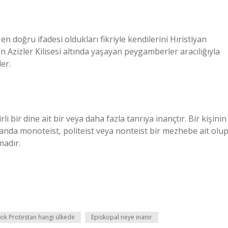
 doğru ifadesi oldukları fikriyle kendilerini Hıristiyan
 Azizler Kilisesi altında yaşayan peygamberler aracılığıyla
er.
i bir dine ait bir veya daha fazla tanrıya inançtır. Bir kişinin
manda monoteist, politeist veya nonteist bir mezhebe ait olu
madır.
çok Protestan hangi ülkede
Episkopal neye inanır