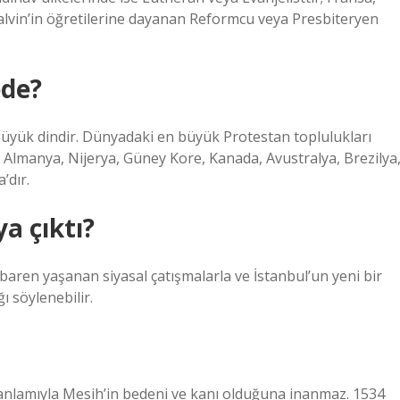
 Calvin’in öğretilerine dayanan Reformcu veya Presbiteryen
ede?
üyük dindir. Dünyadaki en büyük Protestan toplulukları
e, Almanya, Nijerya, Güney Kore, Kanada, Avustralya, Brezilya
’dır.
a çıktı?
baren yaşanan siyasal çatışmalarla ve İstanbul’un yeni bir
ı söylenebilir.
am anlamıyla Mesih’in bedeni ve kanı olduğuna inanmaz. 1534