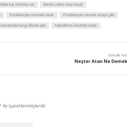
anlıkta kaç mezhep var
Martin Luther olayı neydi
ı
Presbiteryen mezhebi nedir
Presbiteryen nerede ortaya çıktı
rotestanlık hangi ülkede çıktı
Yahudilerin mezhebi nedir
Sonraki Yaz
Neşter Atan Ne Deme
*
ile işaretlenmişlerdir