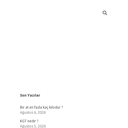
Sidebar
Son Yazılar
https://ilbet.casin
Bir at en fazla kaç kilodur ?
Ağustos 6, 2026
KGT nedir ?
Ağustos 5, 2026