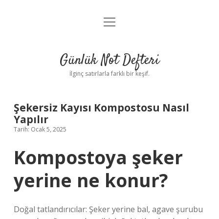
menüyü
Anasayfa
aç
Gizlilik Politikası
Günlük Not Defteri
Yasal Uyarı
İlginç satırlarla farklı bir keşif.
Hakkımızda
Şekersiz Kayısı Kompostosu Nasıl
Yapılır
Tarih: Ocak 5, 2025
Kompostoya şeker
yerine ne konur?
Doğal tatlandırıcılar: Şeker yerine bal, agave şurubu