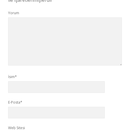
ile işaretlenmişlerdir
Yorum
İsim*
E-Posta*
Web Sitesi