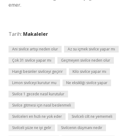
emer.
Tarih:
Makaleler
Ani sivilce artışı neden olur
Az su içmek sivilce yapar mı
Çok 31 sivilce yapar mı
Geçmeyen sivilce neden olur
Hangi besinler sivilceyi geçirir
Kilo sivilce yapar mı
Limon sivilceyi kurutur mu
Ne eksikliği sivilce yapar
Sivilce 1 gecede nasıl kurutulur
Sivilce gitmesi için nasıl beslenmeli
Sivilceleri en hızlı ne yok eder
Sivilceli cilt ne yememeli
Sivilceli yüze ne iyi gelir
Sivilcenin düşmanı nedir