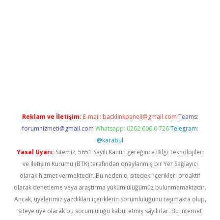
ino/
Reklam ve İletişim:
E-mail:
backlinkpaneli@gmail.com
Teams:
forumhizmeti@gmail.com
Whatsapp: 0262 606 0 726
Telegram:
@karabul
Yasal Uyarı:
Sitemiz, 5651 Sayılı Kanun gereğince Bilgi Teknolojileri
ve İletişim Kurumu (BTK) tarafından onaylanmış bir Yer Sağlayıcı
olarak hizmet vermektedir. Bu nedenle, sitedeki içerikleri proaktif
olarak denetleme veya araştırma yükümlülüğümüz bulunmamaktadır.
Ancak, üyelerimiz yazdıkları içeriklerin sorumluluğunu taşımakta olup,
siteye üye olarak bu sorumluluğu kabul etmiş sayılırlar. Bu internet