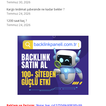
Temmuz 30, 2026
Kargo teslimat şubesinde ne kadar bekler ?
Temmuz 24, 2026
1200 saat kaç ?
Temmuz 24, 2026
Reklam ve İletişim:
Skype: live:.cid.575569c608265c69