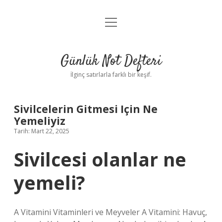
menüyü
Anasayfa
aç
Gizlilik Politikası
Günlük Not Defteri
Yasal Uyarı
İlginç satırlarla farklı bir keşif.
Hakkımızda
Sivilcelerin Gitmesi Için Ne
Yemeliyiz
Tarih: Mart 22, 2025
Sivilcesi olanlar ne
yemeli?
A Vitamini Vitaminleri ve Meyveler A Vitamini: Havuç,