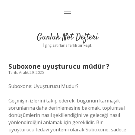
menüyü
Anasayfa
aç
Gizlilik Politikası
Günlük Not Defteri
Yasal Uyarı
İlginç satırlarla farklı bir keşif.
Hakkımızda
Suboxone uyuşturucu müdür ?
Tarih: Aralık 29, 2025
Suboxone: Uyuşturucu Mudur?
Geçmişin izlerini takip ederek, bugünün karmaşık
sorunlarına daha derinlemesine bakmak, toplumsal
dönüşümlerin nasıl şekillendiğini ve geleceği nasıl
yönlendirdiğini anlamak için gereklidir. Bir
uyuşturucu tedavi yöntemi olarak Suboxone, sadece