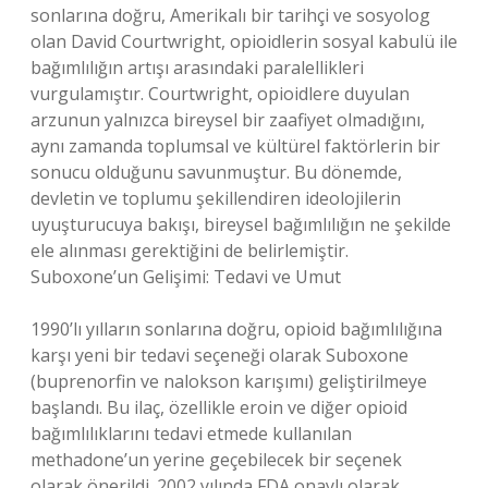
sonlarına doğru, Amerikalı bir tarihçi ve sosyolog
olan David Courtwright, opioidlerin sosyal kabulü ile
bağımlılığın artışı arasındaki paralellikleri
vurgulamıştır. Courtwright, opioidlere duyulan
arzunun yalnızca bireysel bir zaafiyet olmadığını,
aynı zamanda toplumsal ve kültürel faktörlerin bir
sonucu olduğunu savunmuştur. Bu dönemde,
devletin ve toplumu şekillendiren ideolojilerin
uyuşturucuya bakışı, bireysel bağımlılığın ne şekilde
ele alınması gerektiğini de belirlemiştir.
Suboxone’un Gelişimi: Tedavi ve Umut
1990’lı yılların sonlarına doğru, opioid bağımlılığına
karşı yeni bir tedavi seçeneği olarak Suboxone
(buprenorfin ve nalokson karışımı) geliştirilmeye
başlandı. Bu ilaç, özellikle eroin ve diğer opioid
bağımlılıklarını tedavi etmede kullanılan
methadone’un yerine geçebilecek bir seçenek
olarak önerildi. 2002 yılında FDA onaylı olarak