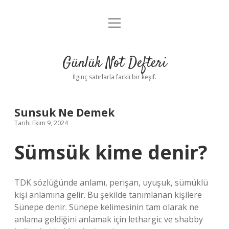
menüyü
Anasayfa
aç
Gizlilik Politikası
Günlük Not Defteri
Yasal Uyarı
İlginç satırlarla farklı bir keşif.
Hakkımızda
Sunsuk Ne Demek
Tarih: Ekim 9, 2024
Sümsük kime denir?
TDK sözlüğünde anlamı, perişan, uyuşuk, sümüklü
kişi anlamına gelir. Bu şekilde tanımlanan kişilere
Sünepe denir. Sünepe kelimesinin tam olarak ne
anlama geldiğini anlamak için lethargic ve shabby