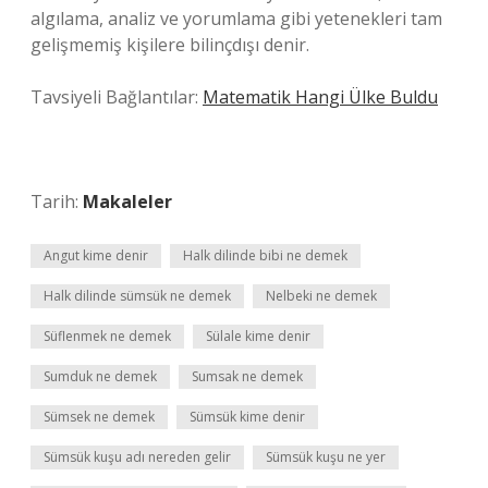
algılama, analiz ve yorumlama gibi yetenekleri tam
gelişmemiş kişilere bilinçdışı denir.
Tavsiyeli Bağlantılar:
Matematik Hangi Ülke Buldu
Tarih:
Makaleler
Angut kime denir
Halk dilinde bibi ne demek
Halk dilinde sümsük ne demek
Nelbeki ne demek
Süflenmek ne demek
Sülale kime denir
Sumduk ne demek
Sumsak ne demek
Sümsek ne demek
Sümsük kime denir
Sümsük kuşu adı nereden gelir
Sümsük kuşu ne yer