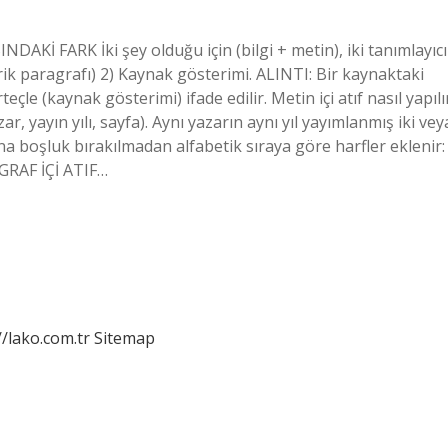
DAKİ FARK İki şey olduğu için (bilgi + metin), iki tanımlayıcı
 içerik paragrafı) 2) Kaynak gösterimi. ALINTI: Bir kaynaktaki
teçle (kaynak gösterimi) ifade edilir. Metin içi atıf nasıl yapılı
zar, yayın yılı, sayfa). Aynı yazarın aynı yıl yayımlanmış iki vey
una boşluk bırakılmadan alfabetik sıraya göre harfler eklenir:
AGRAF İÇİ ATIF…
//lako.com.tr
Sitemap