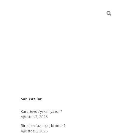
Sidebar
Son Yazılar
https://ilbe
Kara Sevda’yı kim yazdı ?
Ağustos 7, 2026
Bir at en fazla kaç kilodur ?
Ağustos 6, 2026