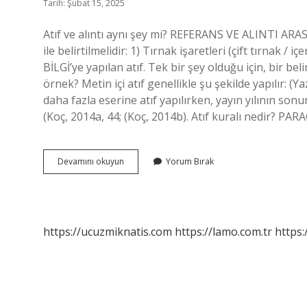
Tarih: Şubat 15, 2025
Atıf ve alıntı aynı şey mi? REFERANS VE ALINTI ARASIN
ile belirtilmelidir: 1) Tırnak işaretleri (çift tırnak /
BİLGİ’ye yapılan atıf. Tek bir şey olduğu için, bir belir
örnek? Metin içi atıf genellikle şu şekilde yapılır: (Ya
daha fazla eserine atıf yapılırken, yayın yılının son
(Koç, 2014a, 44; (Koç, 2014b). Atıf kuralı nedir? PAR
Alıntıda
Devamını okuyun
Yorum Bırak
Atıf
Nasıl
Yapılır
https://ucuzmiknatis.com
https://lamo.com.tr
https: