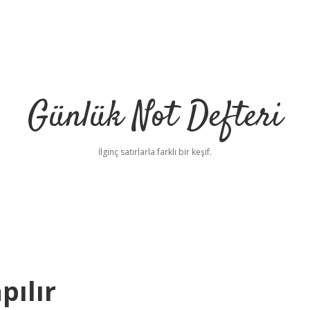
Günlük Not Defteri
İlginç satırlarla farklı bir keşif.
pılır