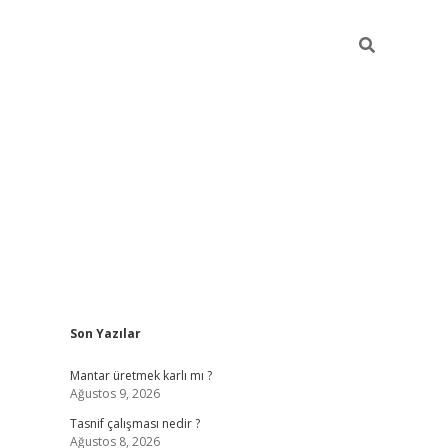
Sidebar
Son Yazılar
https://ilbet.casino
Mantar üretmek karlı mı ?
Ağustos 9, 2026
Tasnif çalışması nedir ?
Ağustos 8, 2026