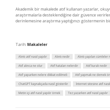
Akademik bir makalede atıf kullanan yazarlar, okuy
araştırmalarla desteklendiğine dair güvence verirler
derinlemesine araştırma yaptığınızı göstermenin bir
Tarih:
Makaleler
Alıntı atıf nasıl yapılır
Alıntı nedir
Alıntı yapılan cümleler n
Atıf alınca ne olur
Atıf hataları nelerdir
Atıf kuralı nedir
Atıf yaparken nelere dikkat edilmeli
Atıf yapmak ne demek ö
ChatGPT kaynakçada nasıl gösterilir
İnternet sitesine atıf nasıl
Metin içi atıf nasıl yapılır örnek
Tez yazarken atıf nasıl yapılır