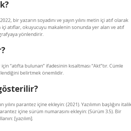
k?
022, bir yazarın soyadını ve yayın yılını metin içi atıf olarak
n içi atıflar, okuyucuyu makalenin sonunda yer alan ve atıf
grafyaya yönlendirir.
r?
r için “atıfta bulunan” ifadesinin kısaltması “Akt”tır. Cümle
elendiğini belirtmek önemlidir.
österilir?
n yılını parantez içine ekleyin: (2021). Yazılımın başlığını itali
arantez içine sürüm numarasını ekleyin: (Sürüm 3.5). Bir
lanın: [yazılım].