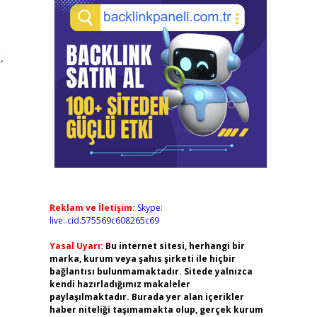
,
Reklam ve İletişim:
Skype:
live:.cid.575569c608265c69
Yasal Uyarı:
Bu internet sitesi, herhangi bir
marka, kurum veya şahıs şirketi ile hiçbir
bağlantısı bulunmamaktadır. Sitede yalnızca
kendi hazırladığımız makaleler
paylaşılmaktadır. Burada yer alan içerikler
haber niteliği taşımamakta olup, gerçek kurum