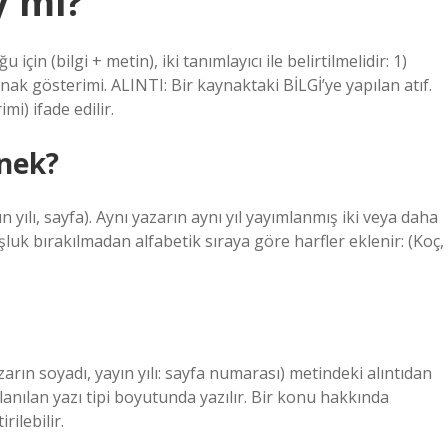
y mi?
n (bilgi + metin), iki tanımlayıcı ile belirtilmelidir: 1)
aynak gösterimi. ALINTI: Bir kaynaktaki BİLGİ’ye yapılan atıf.
mi) ifade edilir.
rnek?
yın yılı, sayfa). Aynı yazarın aynı yıl yayımlanmış iki veya daha
oşluk bırakılmadan alfabetik sıraya göre harfler eklenir: (Koç,
ın soyadı, yayın yılı: sayfa numarası) metindeki alıntıdan
lanılan yazı tipi boyutunda yazılır. Bir konu hakkında
ilebilir.