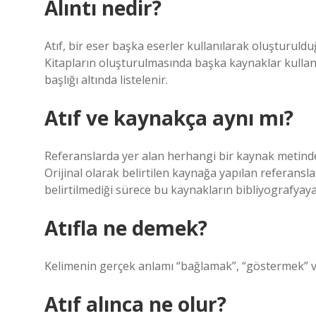
Alıntı nedir?
Atıf, bir eser başka eserler kullanılarak oluşturu
Kitapların oluşturulmasında başka kaynaklar kullan
başlığı altında listelenir.
Atıf ve kaynakça aynı mı?
Referanslarda yer alan herhangi bir kaynak metinde b
Orijinal olarak belirtilen kaynağa yapılan referans
belirtilmediği sürece bu kaynakların bibliyografya
Atıfla ne demek?
Kelimenin gerçek anlamı “bağlamak”, “göstermek” v
Atıf alınca ne olur?