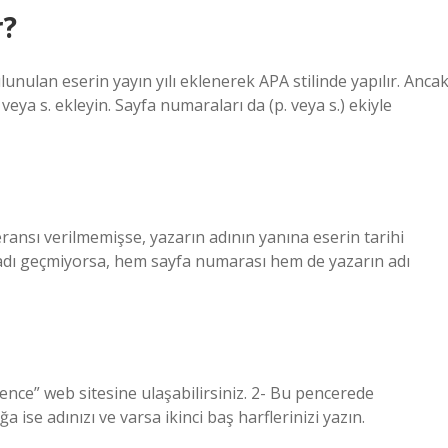
r?
ulunulan eserin yayın yılı eklenerek APA stilinde yapılır. Ancak
ya s. ekleyin. Sayfa numaraları da (p. veya s.) ekiyle
ransı verilmemişse, yazarın adının yanına eserin tarihi
n adı geçmiyorsa, hem sayfa numarası hem de yazarın adı
ience” web sitesine ulaşabilirsiniz. 2- Bu pencerede
ise adınızı ve varsa ikinci baş harflerinizi yazın.