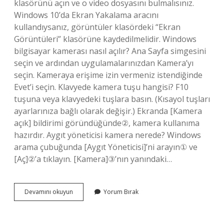
klasörünü açın ve o video dosyasını bulmalısınız.
Windows 10’da Ekran Yakalama aracını
kullandıysanız, görüntüler klasördeki “Ekran
Görüntüleri” klasörüne kaydedilmelidir. Windows
bilgisayar kamerası nasıl açılır? Ana Sayfa simgesini
seçin ve ardından uygulamalarınızdan Kamera’yı
seçin. Kameraya erişime izin vermeniz istendiğinde
Evet’i seçin. Klavyede kamera tuşu hangisi? F10
tuşuna veya klavyedeki tuşlara basın. (Kısayol tuşları
ayarlarınıza bağlı olarak değişir.) Ekranda [Kamera
açık] bildirimi göründüğünde②, kamera kullanıma
hazırdır. Aygıt yöneticisi kamera nerede? Windows
arama çubuğunda [Aygıt Yöneticisi]’ni arayın① ve
[Aç]②’a tıklayın. [Kamera]③’nın yanındaki…
Windows
Devamını okuyun
Yorum Bırak
Kamera
Nerede