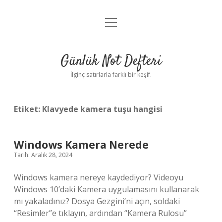
menüyü
Anasayfa
aç
Gizlilik Politikası
Günlük Not Defteri
Yasal Uyarı
İlginç satırlarla farklı bir keşif.
Hakkımızda
Etiket:
Klavyede kamera tuşu hangisi
Windows Kamera Nerede
Tarih: Aralık 28, 2024
Windows kamera nereye kaydediyor? Videoyu
Windows 10’daki Kamera uygulamasını kullanarak
mı yakaladınız? Dosya Gezgini’ni açın, soldaki
“Resimler”e tıklayın, ardından “Kamera Rulosu”