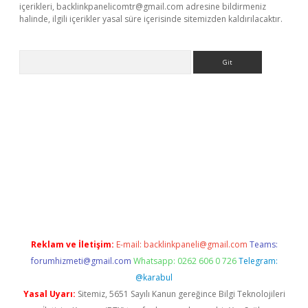
içerikleri,
backlinkpanelicomtr@gmail.com
adresine bildirmeniz
halinde, ilgili içerikler yasal süre içerisinde sitemizden kaldırılacaktır.
Arama
ps://ilbet.casino/
Reklam ve İletişim:
E-mail:
backlinkpaneli@gmail.com
Teams:
forumhizmeti@gmail.com
Whatsapp: 0262 606 0 726
Telegram:
@karabul
Yasal Uyarı:
Sitemiz, 5651 Sayılı Kanun gereğince Bilgi Teknolojileri