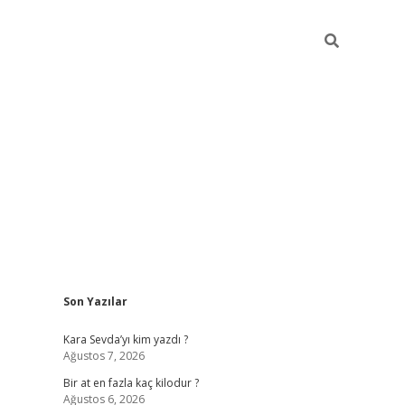
Sidebar
Son Yazılar
https://ilbet.casino
Kara Sevda’yı kim yazdı ?
Ağustos 7, 2026
Bir at en fazla kaç kilodur ?
Ağustos 6, 2026