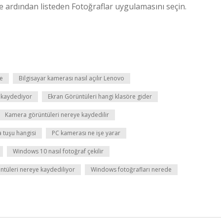
ve ardından listeden Fotoğraflar uygulamasını seçin.
de
Bilgisayar kamerası nasıl açılır Lenovo
 kaydediyor
Ekran Görüntüleri hangi klasöre gider
Kamera görüntüleri nereye kaydedilir
 tuşu hangisi
PC kamerası ne işe yarar
Windows 10 nasıl fotoğraf çekilir
tüleri nereye kaydediliyor
Windows fotoğrafları nerede