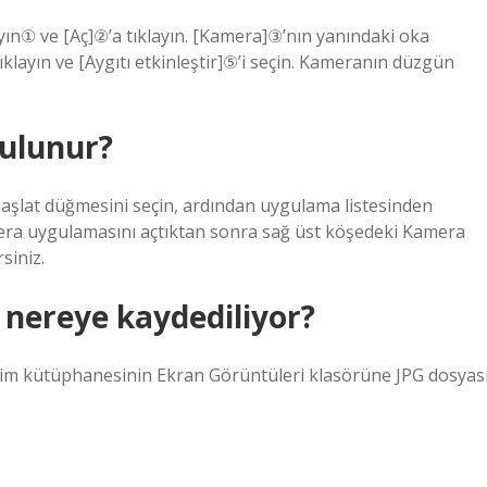
ın① ve [Aç]②’a tıklayın. [Kamera]③’nın yanındaki oka
ıklayın ve [Aygıtı etkinleştir]⑤’i seçin. Kameranın düzgün
bulunur?
aşlat düğmesini seçin, ardından uygulama listesinden
mera uygulamasını açtıktan sonra sağ üst köşedeki Kamera
siniz.
nereye kaydediliyor?
sim kütüphanesinin Ekran Görüntüleri klasörüne JPG dosyas