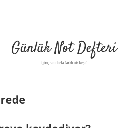
Günlük Not Defteri
İlginç satırlarla farklı bir keşif.
rede