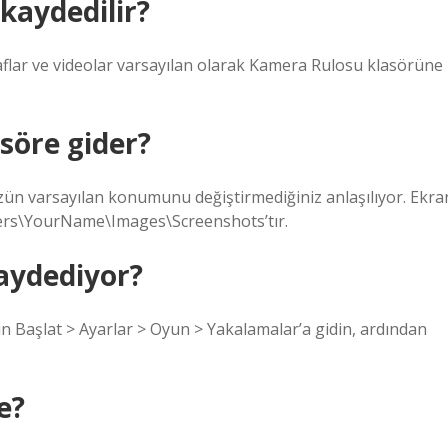
kaydedilir?
flar ve videolar varsayılan olarak Kamera Rulosu klasörüne
söre gider?
üzün varsayılan konumunu değiştirmediğiniz anlaşılıyor. Ekra
Users\YourName\Images\Screenshots’tır.
kaydediyor?
in Başlat > Ayarlar > Oyun > Yakalamalar’a gidin, ardından
e?