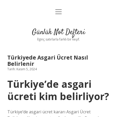
menüyü
Anasayfa
aç
Gizlilik Politikası
Günlük Not Defteri
Yasal Uyarı
İlginç satırlarla farklı bir keşif.
Hakkımızda
Türkiyede Asgari Ücret Nasıl
Belirlenir
Tarih: Kasım 5, 2024
Türkiye’de asgari
ücreti kim belirliyor?
Türkiye’de asgari ücret kararı Asgari Ücret