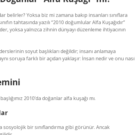
r belirler? Yoksa biz mi zamana bakıp insanları sınıflara
ınıfın tahtasında yazılı “2010 doğumlular Alfa Kuşağıdır”
eder, yoksa yalnızca zihnin dünyayı düzenleme ihtiyacının
derslerinin soyut başlıkları değildir; insanı anlamaya
 aynı soruya farklı bir açıdan yaklaşır: İnsan nedir ve onu nası
emini
aşlığımız 2010’da doğanlar alfa kuşağı mı.
lar
a sosyolojik bir sınıflandırma gibi görünür. Ancak
ilidir.