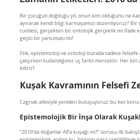
Bir çocuğun doğduğu yıl, onun kim olduğunu ne kada
ayırarak kendi bilgi karmaşamızı düzenliyoruz? Bir s
cümlesi, gerçekten bir ontolojik gerçeklik mi ifade 
geçici bir yansıması mı?
Etik, epistemoloji ve ontoloji burada sadece felsefe 
çalışırken kullandığımız üç farklı mercektir. Her biri
biliriz?
Kușak Kavramının Felsefi Z
Cagnak ailesiyle yeniden buluşuyoruz; bu kez konu b
Epistemolojik Bir İnşa Olarak Kuşak
“2010’da doğanlar Alfa kuşağı mı?” sorusu ilk bakışt
epistemolojik açıdan bu, bilginin nasıl üretildiğiyle ilg