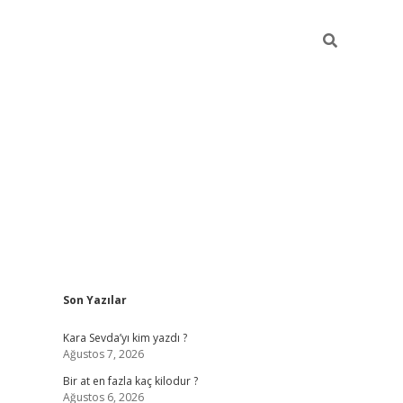
Sidebar
Son Yazılar
https://ilbet.casino
Kara Sevda’yı kim yazdı ?
Ağustos 7, 2026
Bir at en fazla kaç kilodur ?
Ağustos 6, 2026