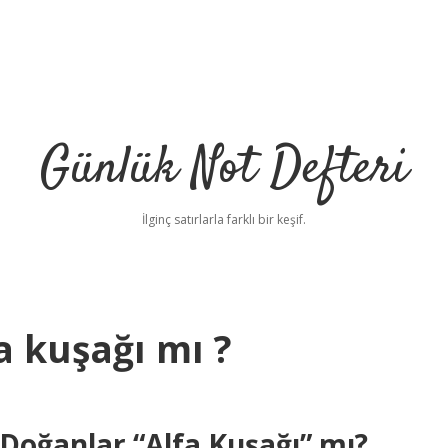
Günlük Not Defteri
İlginç satırlarla farklı bir keşif.
a kuşağı mı ?
 Doğanlar “Alfa Kuşağı” mı?