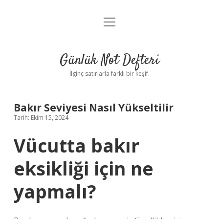
menüyü
Anasayfa
aç
Gizlilik Politikası
Günlük Not Defteri
Yasal Uyarı
İlginç satırlarla farklı bir keşif.
Hakkımızda
Bakır Seviyesi Nasıl Yükseltilir
Tarih: Ekim 15, 2024
Vücutta bakır
eksikliği için ne
yapmalı?