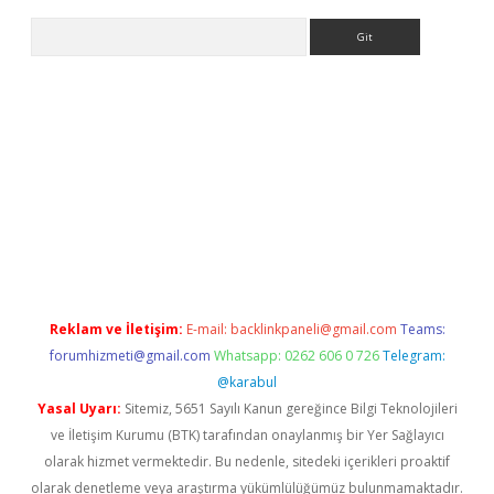
Arama
sino/
Reklam ve İletişim:
E-mail:
backlinkpaneli@gmail.com
Teams:
forumhizmeti@gmail.com
Whatsapp: 0262 606 0 726
Telegram:
@karabul
Yasal Uyarı:
Sitemiz, 5651 Sayılı Kanun gereğince Bilgi Teknolojileri
ve İletişim Kurumu (BTK) tarafından onaylanmış bir Yer Sağlayıcı
olarak hizmet vermektedir. Bu nedenle, sitedeki içerikleri proaktif
olarak denetleme veya araştırma yükümlülüğümüz bulunmamaktadır.