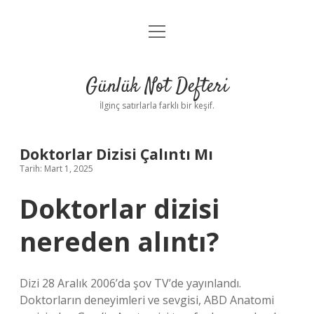
menüyü
Anasayfa
aç
Gizlilik Politikası
Günlük Not Defteri
Yasal Uyarı
İlginç satırlarla farklı bir keşif.
Hakkımızda
Doktorlar Dizisi Çalıntı Mı
Tarih: Mart 1, 2025
Doktorlar dizisi
nereden alıntı?
Dizi 28 Aralık 2006’da şov TV’de yayınlandı.
Doktorların deneyimleri ve sevgisi, ABD Anatomi