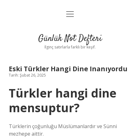
menüyü
Anasayfa
aç
Gizlilik Politikası
Günlük Not Defteri
Yasal Uyarı
İlginç satırlarla farklı bir keşif.
Hakkımızda
Eski Türkler Hangi Dine Inanıyordu
Tarih: Şubat 26, 2025
Türkler hangi dine
mensuptur?
Türklerin çoğunluğu Müslümanlardır ve Sünni
mezhepe aittir.