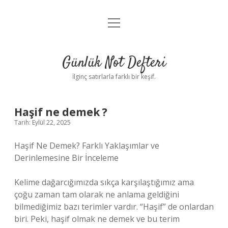
menüyü
Anasayfa
aç
Gizlilik Politikası
Günlük Not Defteri
Yasal Uyarı
İlginç satırlarla farklı bir keşif.
Hakkımızda
Haşif ne demek ?
Tarih: Eylül 22, 2025
Haşif Ne Demek? Farklı Yaklaşımlar ve
Derinlemesine Bir İnceleme
Kelime dağarcığımızda sıkça karşılaştığımız ama
çoğu zaman tam olarak ne anlama geldiğini
bilmediğimiz bazı terimler vardır. “Haşif” de onlardan
biri. Peki, haşif olmak ne demek ve bu terim