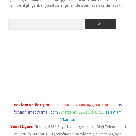
halinde, ilgili içerikler yasal süre içerisinde sitemizden kaldırılacaktır.
Arama
lbet.casino/
Reklam ve İletişim:
E-mail:
backlinkpaneli@gmail.com
Teams:
forumhizmeti@gmail.com
Whatsapp: 0262 606 0 726
Telegram:
@karabul
Yasal Uyarı:
Sitemiz, 5651 Sayılı Kanun gereğince Bilgi Teknolojileri
ve İletişim Kurumu (BTK) tarafından onaylanmış bir Yer Sağlayıcı