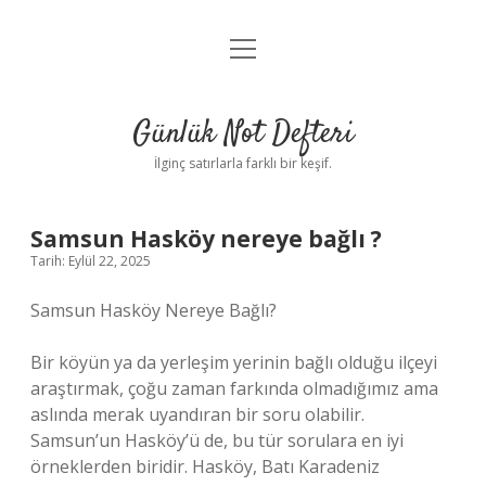
menüyü
Anasayfa
aç
Gizlilik Politikası
Günlük Not Defteri
Yasal Uyarı
İlginç satırlarla farklı bir keşif.
Hakkımızda
Samsun Hasköy nereye bağlı ?
Tarih: Eylül 22, 2025
Samsun Hasköy Nereye Bağlı?
Bir köyün ya da yerleşim yerinin bağlı olduğu ilçeyi
araştırmak, çoğu zaman farkında olmadığımız ama
aslında merak uyandıran bir soru olabilir.
Samsun’un Hasköy’ü de, bu tür sorulara en iyi
örneklerden biridir. Hasköy, Batı Karadeniz