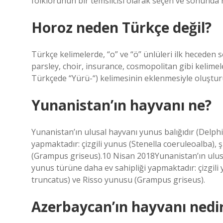
folklorunun bir temsilcisi olarak seçen ve sonunda r
Horoz neden Türkçe değil?
Türkçe kelimelerde, “o” ve “ö” ünlüleri ilk heceden
parsley, choir, insurance, cosmopolitan gibi kelimele
Türkçede “Yürü-“) kelimesinin eklenmesiyle oluşturul
Yunanistan’ın hayvanı ne?
Yunanistan’ın ulusal hayvanı yunus balığıdır (Delph
yapmaktadır: çizgili yunus (Stenella coeruleoalba),
(Grampus griseus).10 Nisan 2018Yunanistan’ın ulusa
yunus türüne daha ev sahipliği yapmaktadır: çizgili
truncatus) ve Risso yunusu (Grampus griseus).
Azerbaycan’ın hayvanı nedi