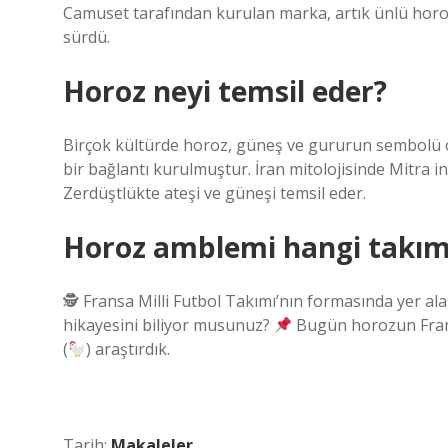
Camuset tarafından kurulan marka, artık ünlü horoz
sürdü.
Horoz neyi temsil eder?
Birçok kültürde horoz, güneş ve gururun sembolü o
bir bağlantı kurulmuştur. İran mitolojisinde Mitra in
Zerdüştlükte ateşi ve güneşi temsil eder.
Horoz amblemi hangi takı
🕵
Fransa Milli Futbol Takımı’nın formasında yer al
hikayesini biliyor musunuz?
Bugün horozun Fransı
(
) araştırdık.
Tarih:
Makaleler