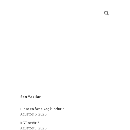
Sidebar
Son Yazılar
https://ilbet.casino
Bir at en fazla kaç kilodur ?
Ağustos 6, 2026
KGT nedir ?
Ağustos 5, 2026