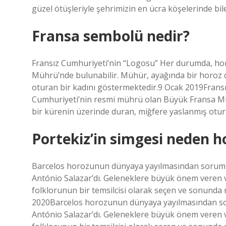
güzel ötüşleriyle şehrimizin en ücra köşelerinde bile
Fransa sembolü nedir?
Fransız Cumhuriyeti’nin “Logosu” Her durumda, ho
Mührü’nde bulunabilir. Mühür, ayağında bir horoz 
oturan bir kadını göstermektedir.9 Ocak 2019Fran
Cumhuriyeti’nin resmi mührü olan Büyük Fransa Mü
bir kürenin üzerinde duran, miğfere yaslanmış otur
Portekiz’in simgesi neden h
Barcelos horozunun dünyaya yayılmasından sorumlu
António Salazar’dı. Geleneklere büyük önem veren v
folklorunun bir temsilcisi olarak seçen ve sonunda 
2020Barcelos horozunun dünyaya yayılmasından sor
António Salazar’dı. Geleneklere büyük önem veren v