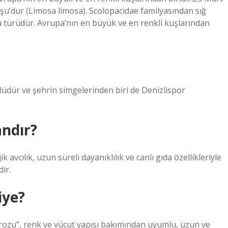
şu’dur (Limosa limosa). Scolopacidae familyasından sığ
u türüdür. Avrupa’nın en büyük ve en renkli kuşlarından
nlüdür ve şehrin simgelerinden biri de Denizlispor
andır?
k avcılık, uzun süreli dayanıklılık ve canlı gıda özellikleriyle
ir.
iye?
orozu”, renk ve vücut yapısı bakımından uyumlu, uzun ve