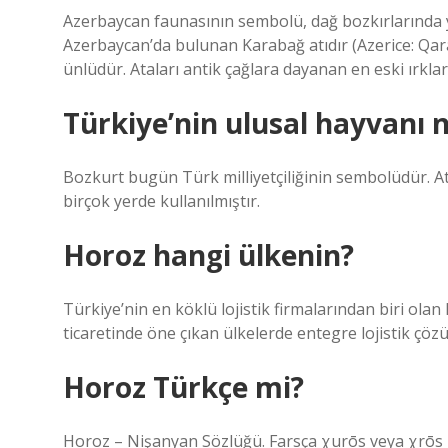
Azerbaycan faunasının sembolü, dağ bozkırlarında yar
Azerbaycan’da bulunan Karabağ atıdır (Azerice: Qaraba
ünlüdür. Ataları antik çağlara dayanan en eski ırklar
Türkiye’nin ulusal hayvanı 
Bozkurt bugün Türk milliyetçiliğinin sembolüdür. At
birçok yerde kullanılmıştır.
Horoz hangi ülkenin?
Türkiye’nin en köklü lojistik firmalarından biri ola
ticaretinde öne çıkan ülkelerde entegre lojistik çözü
Horoz Türkçe mi?
Horoz – Nişanyan Sözlüğü. Farsça χurōs veya χrōs خروس “erkek tavuk” kelimesinden ödünç alınmış bir