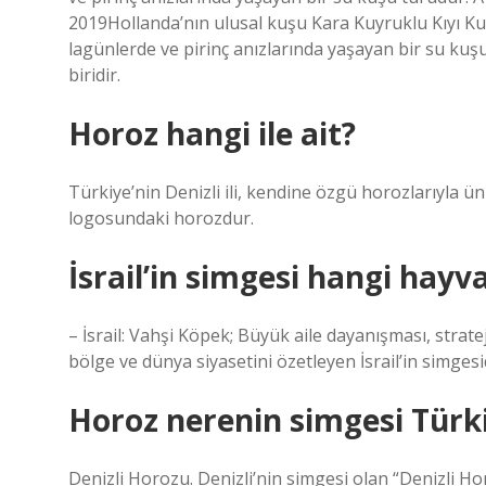
2019Hollanda’nın ulusal kuşu Kara Kuyruklu Kıyı Ku
lagünlerde ve pirinç anızlarında yaşayan bir su kuş
biridir.
Horoz hangi ile ait?
Türkiye’nin Denizli ili, kendine özgü horozlarıyla ü
logosundaki horozdur.
İsrail’in simgesi hangi hayv
– İsrail: Vahşi Köpek; Büyük aile dayanışması, strateji
bölge ve dünya siyasetini özetleyen İsrail’in simgesid
Horoz nerenin simgesi Türk
Denizli Horozu. Denizli’nin simgesi olan “Denizli H