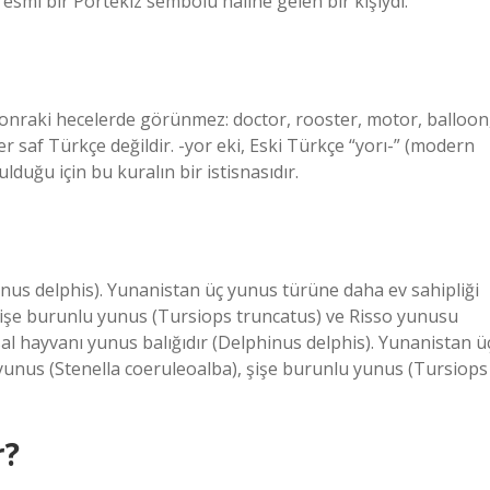
esmi bir Portekiz sembolü haline gelen bir kişiydi.
 sonraki hecelerde görünmez: doctor, rooster, motor, balloon
r saf Türkçe değildir. -yor eki, Eski Türkçe “yorı-” (modern
duğu için bu kuralın bir istisnasıdır.
inus delphis). Yunanistan üç yunus türüne daha ev sahipliği
 şişe burunlu yunus (Tursiops truncatus) ve Risso yunusu
l hayvanı yunus balığıdır (Delphinus delphis). Yunanistan ü
 yunus (Stenella coeruleoalba), şişe burunlu yunus (Tursiops
r?