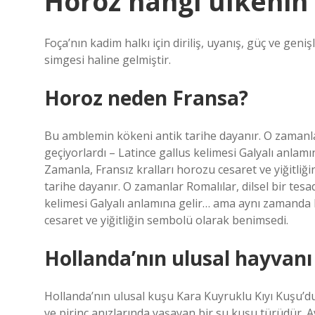
Horoz hangi ülkenin
Foça’nın kadim halkı için diriliş, uyanış, güç ve g
simgesi haline gelmiştir.
Horoz neden Fransa?
Bu amblemin kökeni antik tarihe dayanır. O zamanlar 
geçiyorlardı – Latince gallus kelimesi Galyalı anla
Zamanla, Fransız kralları horozu cesaret ve yiğitl
tarihe dayanır. O zamanlar Romalılar, dilsel bir tesa
kelimesi Galyalı anlamına gelir… ama aynı zamanda 
cesaret ve yiğitliğin sembolü olarak benimsedi.
Hollanda’nın ulusal hayvanı
Hollanda’nın ulusal kuşu Kara Kuyruklu Kıyı Kuşu’d
ve pirinç anızlarında yaşayan bir su kuşu türüdür. 