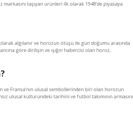
 markasını taşıyan ürünleri ilk olarak 1948’de piyasaya
larak algılanır ve horozun ötüşü ile gün doğumu arasında
ancına göre dirilişin ve ışığın habercisi olan horoz,
m?
an ve Fransa’nın ulusal sembollerinden biri olan horozun
z ulusal kültüründeki tarihini ve futbol takımının armasın