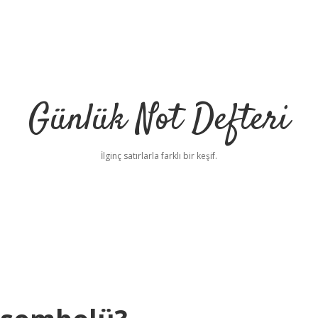
Günlük Not Defteri
İlginç satırlarla farklı bir keşif.