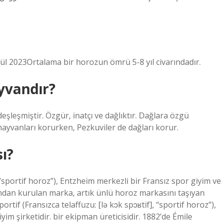
lül 2023Ortalama bir horozun ömrü 5-8 yıl civarındadır.
yvandır?
deşleşmiştir. Özgür, inatçı ve dağlıktır. Dağlara özgü
ayvanları korurken, Pezkuviler de dağları korur.
ı?
, “sportif horoz”), Entzheim merkezli bir Fransız spor giyim ve
ından kurulan marka, artık ünlü horoz markasını taşıyan
rtif (Fransızca telaffuzu: [lə kɔk spɔʁtif], “sportif horoz”),
im şirketidir. bir ekipman üreticisidir. 1882’de Émile