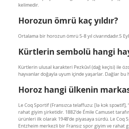
kelimedir.
Horozun ömrü kaç yıldır?
Ortalama bir horozun ömrü 5-8 yıl civarındadır.5 Ey
Kürtlerin sembolü hangi ha
Kürtlerin ulusal karakteri Pezkûvî (dağ keçisi) ile öz
hayvanlar doğayla uyum içinde yaşarlar. Dağlar bu h
Horoz hangi ülkenin markas
Le Coq Sportif (Fransızca telaffuzu: [lə kɔk spɔʁtif]
rahat giyim şirketidir. 1882’de Émile Camuset taraf
ürünleri ilk olarak 1948’de piyasaya sürdü. Le Coq Spo
Entzheim merkezli bir Fransız spor giyim ve rahat giy