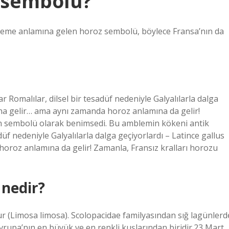
 sembolü?
enişleme anlamına gelen horoz sembolü, böylece Fransa’nın da
Romalılar, dilsel bir tesadüf nedeniyle Galyalılarla dalga
mına gelir… ama aynı zamanda horoz anlamına da gelir!
iğin sembolü olarak benimsedi. Bu amblemin kökeni antik
düf nedeniyle Galyalılarla dalga geçiyorlardı – Latince gallus
horoz anlamına da gelir! Zamanla, Fransız kralları horozu
 nedir?
ur (Limosa limosa). Scolopacidae familyasından sığ lagünlerd
Avrupa’nın en büyük ve en renkli kuşlarından biridir.23 Mart