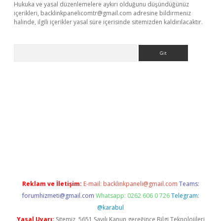
Hukuka ve yasal düzenlemelere aykırı olduğunu düşündüğünüz
içerikleri,
backlinkpanelicomtr@gmail.com
adresine bildirmeniz
halinde, ilgili içerikler yasal süre içerisinde sitemizden kaldırılacaktır.
Arama
.casino/
Reklam ve İletişim:
E-mail:
backlinkpaneli@gmail.com
Teams:
forumhizmeti@gmail.com
Whatsapp: 0262 606 0 726
Telegram:
@karabul
Yasal Uyarı:
Sitemiz, 5651 Sayılı Kanun gereğince Bilgi Teknolojileri