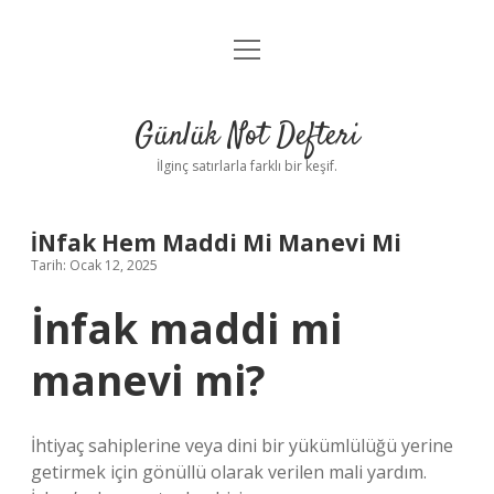
menüyü
Anasayfa
aç
Gizlilik Politikası
Günlük Not Defteri
Yasal Uyarı
İlginç satırlarla farklı bir keşif.
Hakkımızda
İNfak Hem Maddi Mi Manevi Mi
Tarih: Ocak 12, 2025
İnfak maddi mi
manevi mi?
İhtiyaç sahiplerine veya dini bir yükümlülüğü yerine
getirmek için gönüllü olarak verilen mali yardım.