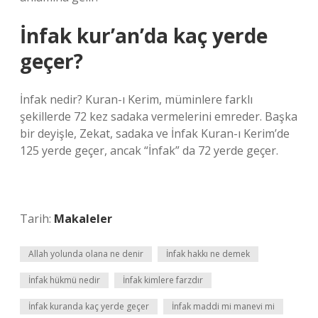
İnfak kur’an’da kaç yerde
geçer?
İnfak nedir? Kuran-ı Kerim, müminlere farklı
şekillerde 72 kez sadaka vermelerini emreder. Başka
bir deyişle, Zekat, sadaka ve İnfak Kuran-ı Kerim’de
125 yerde geçer, ancak “İnfak” da 72 yerde geçer.
Tarih:
Makaleler
Allah yolunda olana ne denir
İnfak hakkı ne demek
İnfak hükmü nedir
İnfak kimlere farzdır
İnfak kuranda kaç yerde geçer
İnfak maddi mi manevi mi