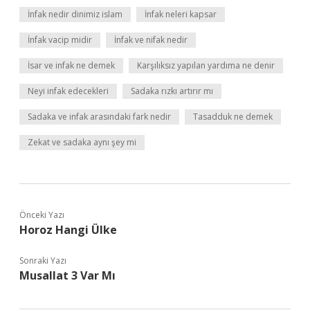
İnfak nedir dinimiz islam
İnfak neleri kapsar
İnfak vacip midir
İnfak ve nifak nedir
İsar ve infak ne demek
Karşılıksız yapılan yardıma ne denir
Neyi infak edecekleri
Sadaka rızkı artırır mı
Sadaka ve infak arasındaki fark nedir
Tasadduk ne demek
Zekat ve sadaka aynı şey mi
Önceki Yazı
Horoz Hangi Ülke
Sonraki Yazı
Musallat 3 Var Mı