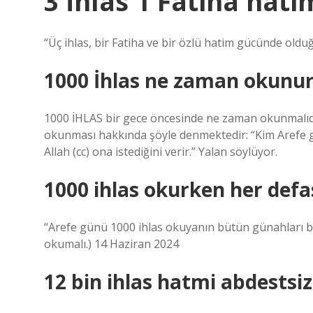
3 İhlas 1 Fatiha hat
“Üç ihlas, bir Fatiha ve bir özlü hatim gücünde old
1000 İhlas ne zaman okunu
1000 İHLAS bir gece öncesinde ne zaman okunmalıdır
okunması hakkında şöyle denmektedir: “Kim Arefe g
Allah (cc) ona istediğini verir.” Yalan söylüyor.
1000 ihlas okurken her defa
“Arefe günü 1000 ihlas okuyanın bütün günahları bağ
okumalı.) 14 Haziran 2024
12 bin ihlas hatmi abdests