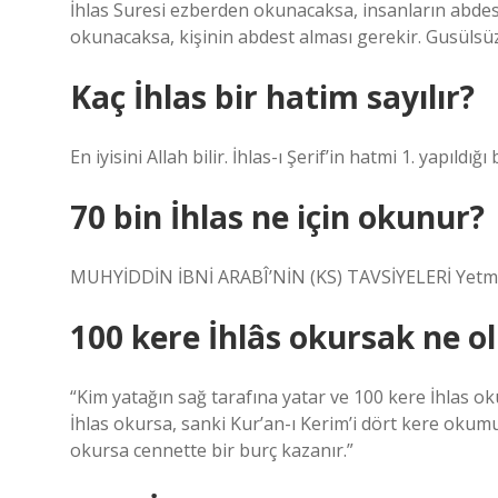
İhlas Suresi ezberden okunacaksa, insanların abdes
okunacaksa, kişinin abdest alması gerekir. Gusülsüz
Kaç İhlas bir hatim sayılır?
En iyisini Allah bilir. İhlas-ı Şerif’in hatmi 1. yapıldığı
70 bin İhlas ne için okunur?
MUHYİDDİN İBNİ ARABÎ’NİN (KS) TAVSİYELERİ Yetmi
100 kere İhlâs okursak ne o
“Kim yatağın sağ tarafına yatar ve 100 kere İhlas 
İhlas okursa, sanki Kur’an-ı Kerim’i dört kere oku
okursa cennette bir burç kazanır.”