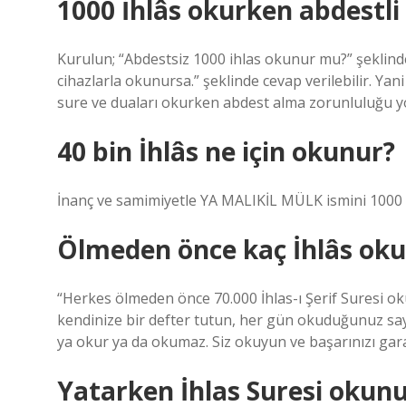
1000 İhlâs okurken abdestli
Kurulun; “Abdestsiz 1000 ihlas okunur mu?” şeklinde
cihazlarla okunursa.” şeklinde cevap verilebilir. Yani
sure ve duaları okurken abdest alma zorunluluğu y
40 bin İhlâs ne için okunur?
İnanç ve samimiyetle YA MALIKİL MÜLK ismini 1000 d
Ölmeden önce kaç İhlâs ok
“Herkes ölmeden önce 70.000 İhlas-ı Şerif Suresi ok
kendinize bir defter tutun, her gün okuduğunuz sayı
ya okur ya da okumaz. Siz okuyun ve başarınızı gara
Yatarken İhlas Suresi okun