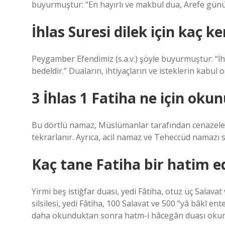
buyurmuştur: “En hayırlı ve makbul dua, Arefe günü
İhlas Suresi dilek için kaç k
Peygamber Efendimiz (s.a.v.) şöyle buyurmuştur: “İh
bedeldir.” Duaların, ihtiyaçların ve isteklerin kabul 
3 İhlas 1 Fatiha ne için oku
Bu dörtlü namaz, Müslümanlar tarafından cenazelerd
tekrarlanır. Ayrıca, acil namaz ve Teheccüd namazı 
Kaç tane Fatiha bir hatim e
Yirmi beş istiğfar duası, yedi Fâtiha, otuz üç Salava
silsilesi, yedi Fâtiha, 100 Salavat ve 500 “yâ bâkī e
daha okunduktan sonra hatm-i hâcegân duası okunur 