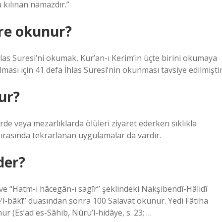
 kılınan namazdır.”
ere okunur?
las Suresi’ni okumak, Kur’an-ı Kerim’in üçte birini okumaya
olması için 41 defa İhlas Suresi’nin okunması tavsiye edilmiştir
nur?
e veya mezarlıklarda ölüleri ziyaret ederken sıklıkla
sırasında tekrarlanan uygulamalar da vardır.
der?
t ve “Hatm-i hâcegân-ı sagīr” şeklindeki Nakşibendî-Hâlidî
nte’l-bâkī” duasından sonra 100 Salavat okunur. Yedi Fâtiha
(Es’ad es-Sâhib, Nûrü’l-hidâye, s. 23; …