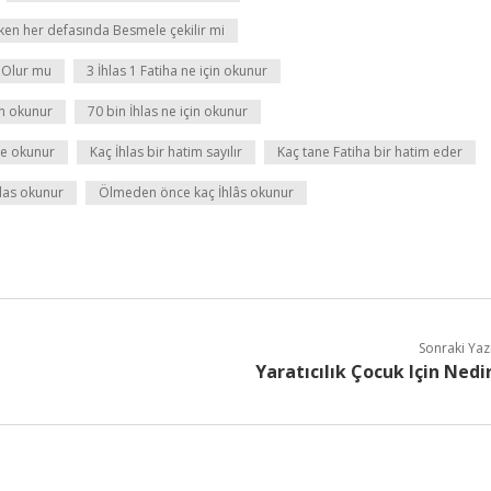
ken her defasında Besmele çekilir mi
m Olur mu
3 İhlas 1 Fatiha ne için okunur
in okunur
70 bin İhlas ne için okunur
ere okunur
Kaç İhlas bir hatim sayılır
Kaç tane Fatiha bir hatim eder
las okunur
Ölmeden önce kaç İhlâs okunur
Sonraki Yaz
Yaratıcılık Çocuk Için Nedi