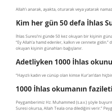
Allah’ı anarak, ayakta, oturarak veya yatarak namaz
Kim her gün 50 defa İhlas S
İhlas Suresi’ni günde 50 kez okuyan bir kişinin gün
“Ey Allah’a hamd edenler, kalkın ve cennete gidin.” d
okuyan kişinin günahları bağışlanır.
Adetliyken 1000 İhlas okun
“Hayızlı kadın ve cünüp olan kimse Kur’an’dan hiçb
1000 İhlas okumanın fazileti
Peygamberimiz Hz. Muhammed (s.a.v.) şöyle buyurmu
Suresi okursa, Allah Teala ona dilediğini verir.” Pe