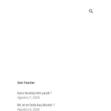
Sidebar
Son Yazılar
https://ilbet.casino/
Kara Sevda’yı kim yazdı ?
Ağustos 7, 2026
Bir at en fazla kaç kilodur ?
Ağustos 6, 2026