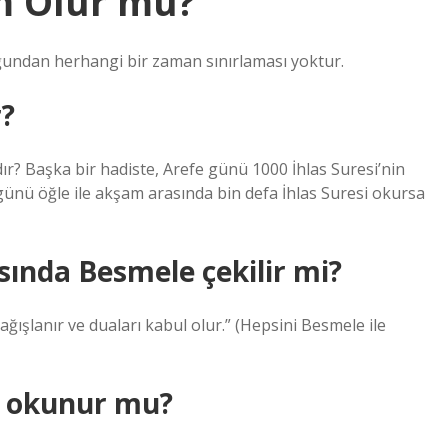
im Olur mu?
uğundan herhangi bir zaman sınırlaması yoktur.
r?
? Başka bir hadiste, Arefe günü 1000 İhlas Suresi’nin
ünü öğle ile akşam arasında bin defa İhlas Suresi okursa
sında Besmele çekilir mi?
ışlanır ve duaları kabul olur.” (Hepsini Besmele ile
iz okunur mu?