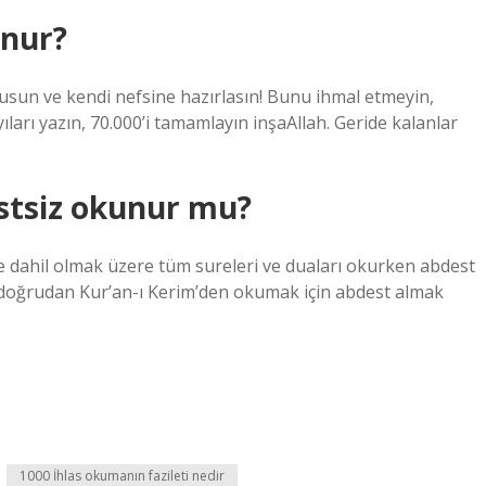
unur?
usun ve kendi nefsine hazırlasın! Bunu ihmal etmeyin,
arı yazın, 70.000’i tamamlayın inşaAllah. Geride kalanlar
stsiz okunur mu?
 de dahil olmak üzere tüm sureleri ve duaları okurken abdest
ı doğrudan Kur’an-ı Kerim’den okumak için abdest almak
1000 İhlas okumanın fazileti nedir