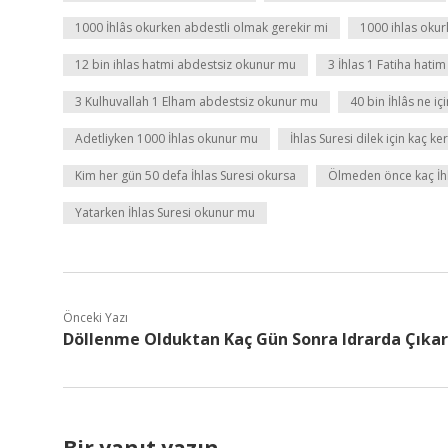
1000 İhlâs okurken abdestli olmak gerekir mi
1000 ihlas okur
12 bin ihlas hatmi abdestsiz okunur mu
3 İhlas 1 Fatiha hati
3 Kulhuvallah 1 Elham abdestsiz okunur mu
40 bin İhlâs ne iç
Adetliyken 1000 İhlas okunur mu
İhlas Suresi dilek için kaç k
Kim her gün 50 defa İhlas Suresi okursa
Ölmeden önce kaç İh
Yatarken İhlas Suresi okunur mu
Önceki Yazı
Döllenme Olduktan Kaç Gün Sonra Idrarda Çıkar