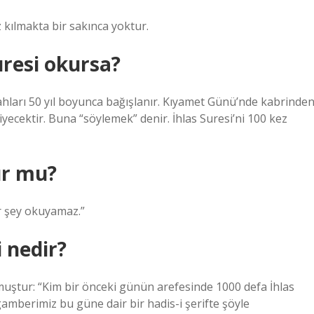
 kılmakta bir sakınca yoktur.
uresi okursa?
ahları 50 yıl boyunca bağışlanır. Kıyamet Günü’nde kabrinden
iyecektir. Buna “söylemek” denir. İhlas Suresi’ni 100 kez
ur mu?
ir şey okuyamaz.”
 nedir?
ştur: “Kim bir önceki günün arefesinde 1000 defa İhlas
ygamberimiz bu güne dair bir hadis-i şerifte şöyle