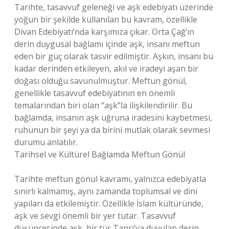
Tarihte, tasavvuf geleneği ve aşk edebiyatı üzerinde
yoğun bir şekilde kullanılan bu kavram, özellikle
Divan Edebiyatı’nda karşımıza çıkar. Orta Çağ’ın
derin duygusal bağlamı içinde aşk, insanı meftun
eden bir güç olarak tasvir edilmiştir. Aşkın, insanı bu
kadar derinden etkileyen, akıl ve iradeyi aşan bir
doğası olduğu savunulmuştur. Meftun gönül,
genellikle tasavvuf edebiyatının en önemli
temalarından biri olan “aşk”la ilişkilendirilir. Bu
bağlamda, insanın aşk uğruna iradesini kaybetmesi,
ruhunun bir şeyi ya da birini mutlak olarak sevmesi
durumu anlatılır.
Tarihsel ve Kültürel Bağlamda Meftun Gönül
Tarihte meftun gönül kavramı, yalnızca edebiyatla
sınırlı kalmamış, aynı zamanda toplumsal ve dini
yapıları da etkilemiştir. Özellikle İslam kültüründe,
aşk ve sevgi önemli bir yer tutar. Tasavvuf
düşüncesinde aşk, bir tür Tanrı’ya duyulan derin