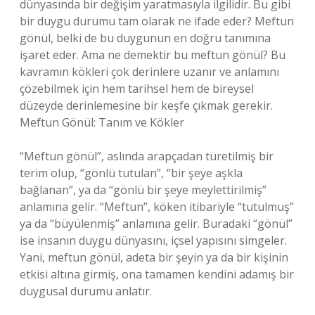
dünyasında bir değişim yaratmasıyla ilgilidir. Bu gibi
bir duygu durumu tam olarak ne ifade eder? Meftun
gönül, belki de bu duygunun en doğru tanımına
işaret eder. Ama ne demektir bu meftun gönül? Bu
kavramın kökleri çok derinlere uzanır ve anlamını
çözebilmek için hem tarihsel hem de bireysel
düzeyde derinlemesine bir keşfe çıkmak gerekir.
Meftun Gönül: Tanım ve Kökler
“Meftun gönül”, aslında arapçadan türetilmiş bir
terim olup, “gönlü tutulan”, “bir şeye aşkla
bağlanan”, ya da “gönlü bir şeye meylettirilmiş”
anlamına gelir. “Meftun”, köken itibariyle “tutulmuş”
ya da “büyülenmiş” anlamına gelir. Buradaki “gönül”
ise insanın duygu dünyasını, içsel yapısını simgeler.
Yani, meftun gönül, adeta bir şeyin ya da bir kişinin
etkisi altına girmiş, ona tamamen kendini adamış bir
duygusal durumu anlatır.