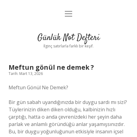
menüyü
Anasayfa
aç
Gizlilik Politikası
Günlük Not Defteri
Yasal Uyarı
İlginç satırlarla farklı bir keşif.
Hakkımızda
Meftun gönül ne demek ?
Tarih: Mart 13, 2026
Meftun Gönül Ne Demek?
Bir gün sabah uyandığınızda bir duygu sardı mı sizi?
Tüylerinizin diken diken olduğu, kalbinizin hızlı
çarptığı, hatta o anda çevrenizdeki her şeyin daha
parlak ve anlamlı göründüğü anlar yaşamışsınızdır.
Bu, bir duygu yoğunluğunun etkisiyle insanın içsel