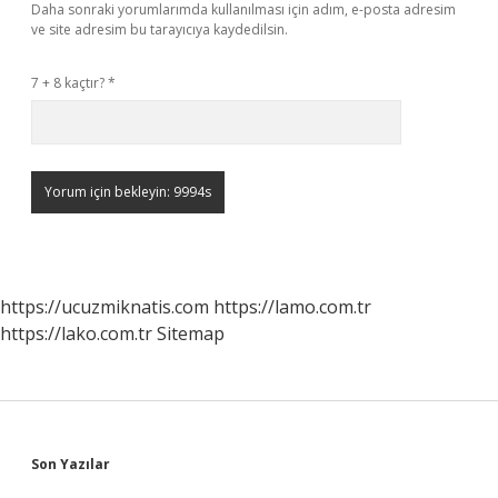
Daha sonraki yorumlarımda kullanılması için adım, e-posta adresim
ve site adresim bu tarayıcıya kaydedilsin.
7 + 8 kaçtır?
*
https://ucuzmiknatis.com
https://lamo.com.tr
https://lako.com.tr
Sitemap
Sidebar
Son Yazılar